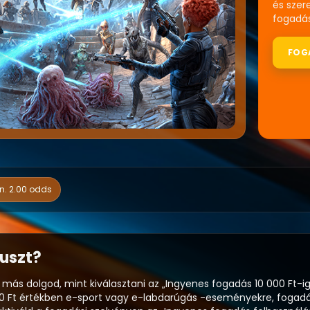
és szer
fogadás
FOG
in. 2.00 odds
uszt?
ás dolgod, mint kiválasztani az „Ingyenes fogadás 10 000 Ft-ig”
Ft értékben e-sport vagy e-labdarúgás -eseményekre, fogad