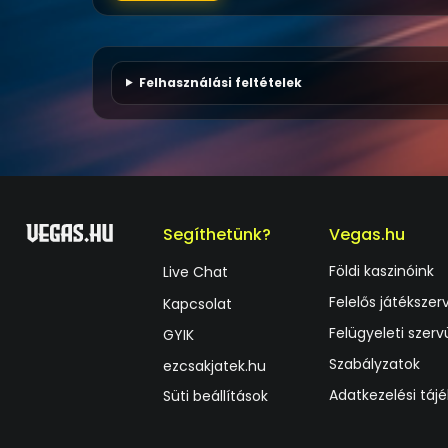
Felhasználási feltételek
Segíthetünk?
Vegas.hu
Földi kaszinóink
Live Chat
Felelős játékszer
Kapcsolat
Felügyeleti szerv
GYIK
Szabályzatok
ezcsakjatek.hu
Adatkezelési táj
Süti beállítások