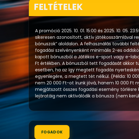
FELTÉTELEK
A promóció 2025. 10. 01. 15:00 és 2025. 10. 05. 23
sikeresen azonosított, aktív játékosszámlával re
bónuszok” aloldalon. A felhasználás további fe
fogadási szelvényenként minimális 2-es oddsköve
kapott bónuszból a Játékos e-sport vagy e-la
Ft értékben. A bónuszból tett fogadását akkor tu
esetben, ha az így megtett fogadás nyertesként
egyenlegére, a megtett tét nélkül. (Példa: 10 
nem 20 000 Ft-ot írunk jóvá, hanem 10 000 Ft n
megjátszott összes fogadási esemény törlésre ke
lejáratáig nem aktiválódik a bónusza (nem kerül 
FOGADOK