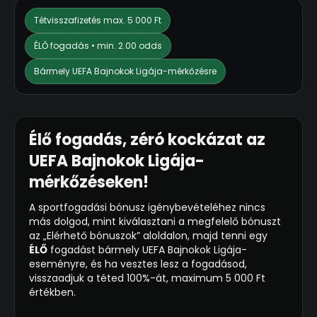
Tétvisszafizetés max. 5 000 Ft
ÉLŐ fogadás • min. 2.00 odds
Bármely UEFA Bajnokok Ligája-mérkőzésre
Élő fogadás, zéró kockázat az
UEFA Bajnokok Ligája-
mérkőzéseken!
A sportfogadási bónusz igénybevételéhez nincs
más dolgod, mint kiválasztani a megfelelő bónuszt
az „Elérhető bónuszok” aloldalon, majd tenni egy
ÉLŐ
fogadást bármely UEFA Bajnokok Ligája-
eseményre, és ha vesztes lesz a fogadásod,
visszaadjuk a téted 100%-át, maximum 5 000 Ft
értékben.