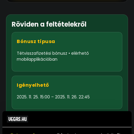
Röviden a feltételekről
Bónusz típusa
Tétvisszafizetési bónusz • elérhető
mobilapplikációban
Igényelhető
2025. 11. 25. 15:00
–
2025. 11. 26. 22:45
Fő feltételek