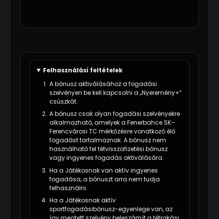
Felhasználási feltételek
A bónusz aktiválásához a fogadási
szelvényen be kell kapcsolni a „Nyeremény+”
csúszkát.
A bónusz csak olyan fogadási szelvényekre
alkalmazható, amelyek a Fenerbahce SK–
Ferencvárosi TC mérkőzésre vonatkozó élő
fogadást tartalmaznak. A bónusz nem
használható fel tétvisszafizetési bónusz
vagy ingyenes fogadás aktiválására.
Ha a Játékosnak van aktív ingyenes
fogadása, a bónuszt arra nem tudja
felhasználni.
Ha a Játékosnak aktív
sportfogadásibónusz-egyenlege van, az
így megtett szelvény beleszámít a tétrakási