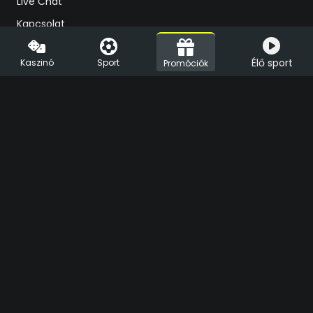
Live Chat
Kapcsolat
GYIK
Élő sport
Kaszinó
Sport
Promóciók
ezcsakjatek.hu
Süti beállítások
Vegas.hu
Földi kaszinóink
Felelős játékszervezés
Felügyeleti szervünk
Szabályzatok
Adatkezelési tájékoztató
Felügyeleti szerv
Szerencsejáték-felügyeleti Hatóság:
+36 1 550 2500
Játékosvédelmi zöld szám:
+36 80 205 352