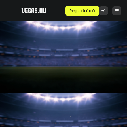
Regisztráció