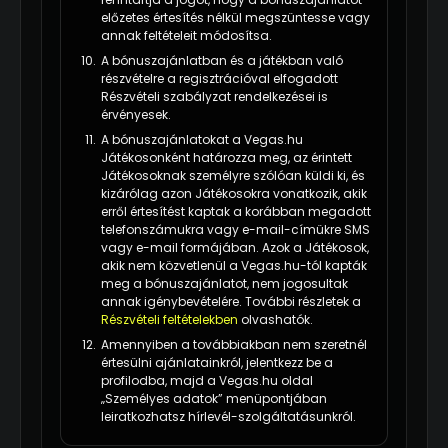
előzetes értesítés nélkül megszüntesse vagy
annak feltételeit módosítsa.
A bónuszajánlatban és a játékban való
részvételre a regisztrációval elfogadott
Részvételi szabályzat rendelkezései is
érvényesek.
A bónuszajánlatokat a Vegas.hu
Játékosonként határozza meg, az érintett
Játékosoknak személyre szólóan küldi ki, és
kizárólag azon Játékosokra vonatkozik, akik
erről értesítést kaptak a korábban megadott
telefonszámukra vagy e-mail-címükre SMS
vagy e-mail formájában. Azok a Játékosok,
akik nem közvetlenül a Vegas.hu-tól kapták
meg a bónuszajánlatot, nem jogosultak
annak igénybevételére. További részletek a
Részvételi feltételekben
olvashatók.
Amennyiben a továbbiakban nem szeretnél
értesülni ajánlatainkról, jelentkezz be a
profilodba, majd a Vegas.hu oldal
„Személyes adatok” menüpontjában
leiratkozhatsz hírlevél-szolgáltatásunkról.