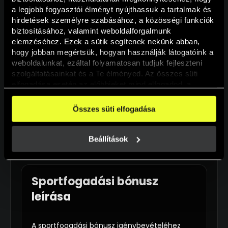
27. 20:30
a legjobb fogyasztói élményt nyújthassuk a tartalmak és 
Mobilapplikáció:
Elérhető
hirdetések személyre szabásához, a közösségi funkciók 
mobilapplikációban
biztosításához, valamint weboldalforgalmunk 
Felhasználás 1. feltétele:
A Játékos aktív
elemzéséhez. Ezek a sütik segítenek nekünk abban, 
státuszú fiókkal és sikeresen azonosított, aktív
hogy jobban megértsük, hogyan használják látogatóink a 
játékosszámlával rendelkezik.
weboldalunkat, ezáltal folyamatosan tudjuk fejleszteni 
Felhasználás 2. feltétele:
„Nyeremény+”
szolgáltatásainkat és a Te élményed. Az összes süti 
funkció aktiválása a fogadási szelvényen.
elfogadása esetén az előbbieket mind elfogadod, a 
beállításokban pedig egyesével dönthethetsz arról, hogy 
Sportfogadási bónusz mértéke:
A
a weboldal használatához elengedhetetlen sütiken kívül 
fogadási szelvény nettó nyereményének 20%-
Összes süti elfogadása
a.
milyen célokat engedélyez.
A weboldalainkon használt sütikről további információkat 
erre a linkre kattintva a 
Süti tájékoztatónkban
 találsz!
Beállítások
Sportfogadási bónusz
leírása
A sportfogadási bónusz igénybevételéhez 