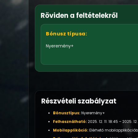
Röviden a feltételekről
Bónusz típusa:
Nyeremény+
Részvételi szabályzat
Bónusztípus:
Nyeremény+
Felhasználható:
2025. 12. 11. 18:45 – 2025. 12.
Mobilapplikáció:
Elérhető mobilapplikáció