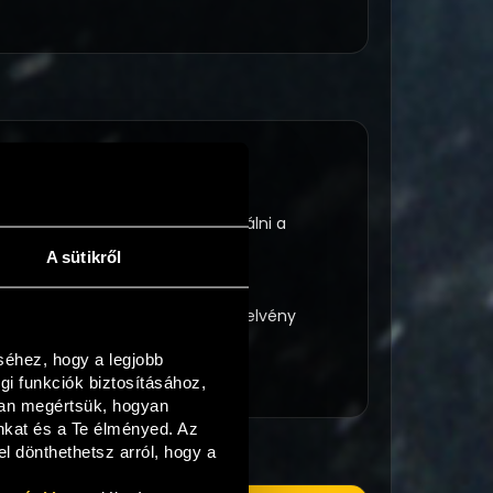
FC mérkőzésre, valamint aktiválni a 
tosít.

A sütikről
nyként kerül majd a fogadási szelvény 
hez, hogy a legjobb 
 funkciók biztosításához, 
an megértsük, hogyan 
nkat és a Te élményed. Az 
 dönthethetsz arról, hogy a 