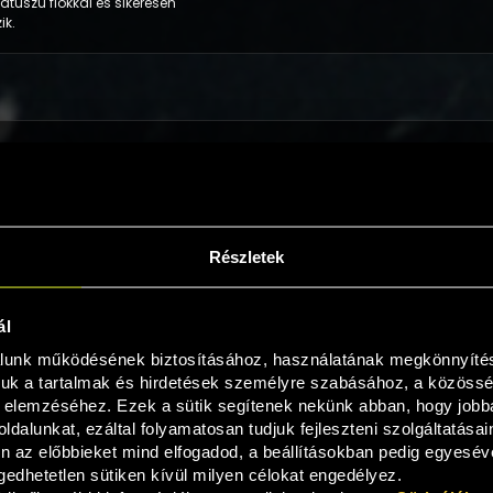
átuszú fiókkal és sikeresen
ik.
sa
cs más dolgod, mint élőben fogadni a Ferencváros TC – Rangers 
. A bónusz a fogadási szelvény nettó nyereményére + 20%-ot biz
Részletek
t, 10 000‑Ft várható nyeremény helyett 11 000 Ft értékű nyeremé
ál
ény. A bónusz további részleteit az alábbiakban olvashatod.   

lunk működésének biztosításához, használatának megkönnyítésé
uk a tartalmak és hirdetések személyre szabásához, a közösségi
 elemzéséhez. Ezek a sütik segítenek nekünk abban, hogy jobb
ldalunkat, ezáltal folyamatosan tudjuk fejleszteni szolgáltatásai
n az előbbieket mind elfogadod, a beállításokban pedig egyesével
edhetetlen sütiken kívül milyen célokat engedélyez.