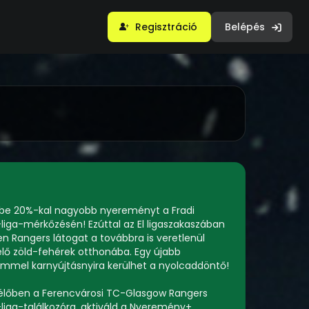
Regisztráció
Belépés
 be 20%-kal nagyobb nyereményt a Fradi
liga-mérkőzésén! Ezúttal az El ligaszakaszában
en Rangers látogat a továbbra is veretlenül
ő zöld-fehérek otthonába. Egy újabb
mmel karnyújtásnyira kerülhet a nyolcaddöntő!
élőben a Ferencvárosi TC-Glasgow Rangers
liga-találkozóra, aktiváld a Nyeremény+