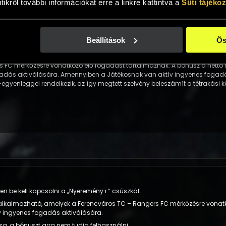
ikről további információkat erre a linkre kattintva a 
Süti tájéko
abályzata:
Beállítások
Ös
özött érhető el. A promócióban való részvétel első feltétele, hogy a Játékos a
odik feltétele a „Nyeremény+” funkció aktiválása a fogadási szelvényen.
 FC mérkőzésre vonatkozó élő fogadást tartalmaznak. A bónusz a nettó 
ogadás aktiválására. Amennyiben a Játékosnak van aktív ingyenes fogadás
yenleggel rendelkezik, az így megtett szelvény beleszámít a tétrakási k
n be kell kapcsolni a „Nyeremény+” csúszkát.
 alkalmazható, amelyek a Ferencváros TC – Rangers FC mérkőzésre vonat
gy ingyenes fogadás aktiválására.
a, a bónuszt arra nem tudja felhasználni.