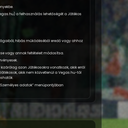
ényekbe.
Vegas.hu) a felhasználás lehetőségét a Játékos
yosságaiból, hibás működéséből eredő vagy ahhoz
sse vagy annak feltételeit módosítsa.
érvényesek.
kizárólag azon Játékosokra vonatkozik, akik erről
tékosok, akik nem közvetlenül a Vegas.hu-tól
shatók.
al „Személyes adatok” menüpontjában