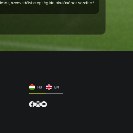
talmas, szenvedélybetegség kialakulásához vezethet!
HU
EN