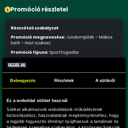
Promóció részletei
Részvételi szabályzat
Promóció megnevezése:
Jutalomjáték – Mákos
betli – Havi szakasz
Promóció típusa:
Sportfogadás
Mobilapplikáció:
Elérhető mobilapplikációban
Időtartam:
2025.12.02. 10:00 – 2025.12.28. 21:30
Beleegyezés
Részletek
A sütikről
Részvételi szabályzat – teljes
Ez a weboldal sütiket használ
szöveg
Sütiket alkalmazunk weboldalunk működésének 
Nyisd le a blokkokat, hogy elolvasd a feltételeket és a
biztosításához, használatának megkönnyítéséhez, hogy 
nyereménystruktúrát.
a legjobb fogyasztói élményt nyújthassuk a tartalmak és 
hirdetések személyre szabásához, a közösségi funkciók 