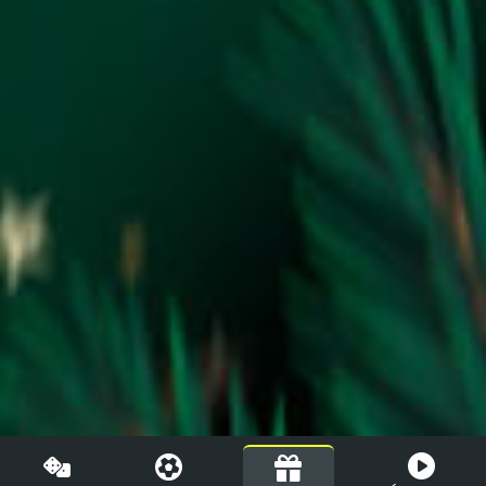
bónuszból megtett, ki nem értékelt fogadása a Játékosnak, a
kiértékelésig aktív marad a sportfogadásibónusz-egyenleg.
10. A sportfogadási bónusz és a kaszinóbónusz egyenlege
egymástól független, azok tétrakási követelménye is
egymástól függetlenül működik.
11. A Vegas.hu kizárja felelősségét bármely kártérítési,
kártalanítási igényért a bónuszajánlat esetleges hibáiból,
hiányosságaiból, hibás működéséből eredő vagy ahhoz
kapcsolódó költségekért, károkért, veszteségért. Bármely vita
esetén a Vegas.hu üzemeltetőjének döntése végleges.
12. Visszaélés gyanúja esetén a Vegas.hu fenntartja a jogot,
hogy a bónuszajánlatot előzetes értesítés nélkül
megszüntesse, vagy annak feltételeit módosítsa.
13. A bónuszajánlatban és a játékban való részvételre a
regisztrációval elfogadott
Részvételi szabályzat
rendelkezései
is érvényesek.
14. Amennyiben a továbbiakban nem szeretnél értesülni
ajánlatainkról, jelentkezz be a profilodba, majd a Vegas.hu
oldal, „Személyes adatok” menüpontjában leiratkozhatsz
hírlevél-szolgáltatásunkról.