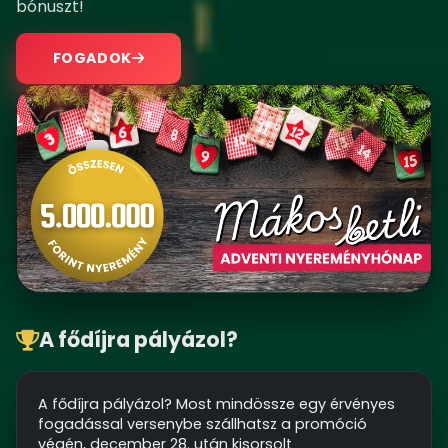
bónuszt!
FOGADOK
A fődíjra pályázol?
A fődíjra pályázol? Most mindössze egy érvényes
fogadással versenybe szállhatsz a promóció
végén, december 28. után kisorsolt