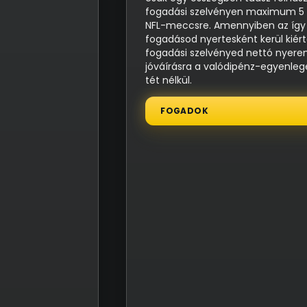
fogadási szelvényen maximum 5 
NFL-meccsre. Amennyiben az így
fogadásod nyertesként kerül kiért
fogadási szelvényed nettó nyere
jóváírásra a valódipénz-egyenle
tét nélkül.
FOGADOK