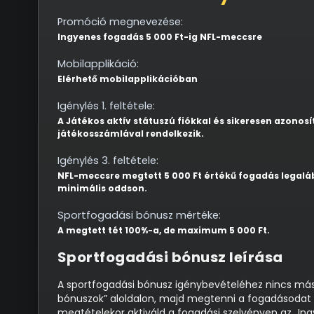
Promóció megnevezése:
Ingyenes fogadás 5 000 Ft-ig NFL-meccsre
Mobilapplikáció:
Elérhető mobilapplikációban
Igénylés 1. feltétele:
A Játékos aktív státuszú fiókkal és sikeresen azonosít
játékosszámlával rendelkezik.
Igénylés 3. feltétele:
NFL-meccsre megtett 5 000 Ft értékű fogadás legaláb
minimális oddson.
Sportfogadási bónusz mértéke:
A megtett tét 100%-a, de maximum 5 000 Ft.
Sportfogadási bónusz leírása
A sportfogadási bónusz igénybevételéhez nincs más d
bónuszok” aloldalon, majd megtenni a fogadásodat 
megtételekor aktiváld a fogadási szelvényen az „In