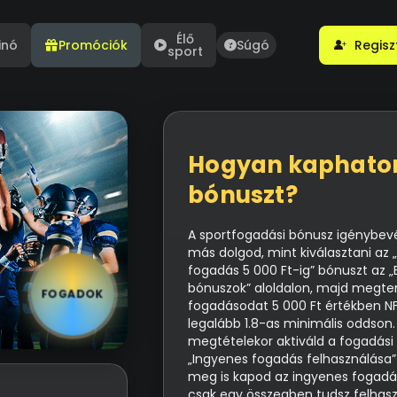
Élő
inó
Promóciók
Súgó
Regisz
sport
Hogyan kaphato
bónuszt?
A sportfogadási bónusz igénybev
más dolgod, mint kiválasztani az 
fogadás 5 000 Ft-ig” bónuszt az „
bónuszok” aloldalon, majd megte
FOGADOK
fogadásodat 5 000 Ft értékben 
legalább 1.8-as minimális oddson
megtételekor aktiváld a fogadási
„Ingyenes fogadás felhasználása”
meg is kapod az ingyenes fogadá
csak egy összegben tudsz felhasz