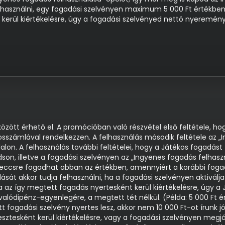
lhasználni, egy fogadási szelvényen maximum 5 000 Ft értékbe
rül kiértékelésre, úgy a fogadási szelvényed nettó nyereménye
 között érhető el. A promócióban való részvétel első feltétele, ho
ékosszámlával rendelkezzen. A felhasználás második feltétele az 
dalon. A felhasználás további feltételei, hogy a Játékos fogadást 
on, illetve a fogadási szelvényen az „Ingyenes fogadás felhasz
-meccsre fogadhat abban az értékben, amennyiért a korábbi foga
át akkor tudja felhasználni, ha a fogadási szelvényen aktiválja
 az így megtett fogadás nyertesként kerül kiértékelésre, úgy a 
lódipénz-egyenlegére, a megtett tét nélkül. (Példa: 5 000 Ft é
fogadási szelvény nyertes lesz, akkor nem 10 000 Ft-ot írunk 
ztesként kerül kiértékelésre, vagy a fogadási szelvényen megjá