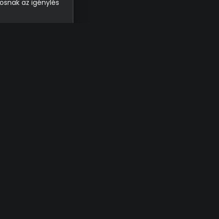
kosnak az igénylés
HU
EN