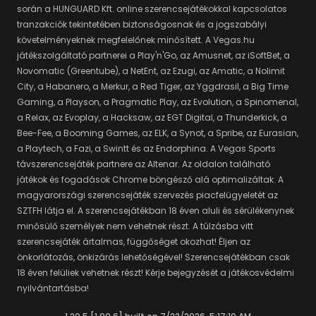
során a HUNGUARD Kft. online szerencsejátékokkal kapcsolatos
tranzakciók tekintetében biztonságosnak és a jogszabályi
követelményeknek megfelelőnek minősített. A Vegas.hu
játékszolgáltató partnerei a Play'n'Go, az Amusnet, az iSoftBet, a
Novomatic (Greentube), a NetEnt, az Ezugi, az Amatic, a Nolimit
City, a Habanero, a Merkur, a Red Tiger, az Yggdrasil, a Big Time
Gaming, a Playson, a Pragmatic Play, az Evolution, a Spinomenal,
a Relax, az Evoplay, a Hacksaw, az EGT Digital, a Thunderkick, a
Bee-Fee, a Booming Games, az ELK, a Synot, a Spribe, az Eurasian,
a Playtech, a Fazi, a Swintt és az Endorphina. A Vegas Sports
távszerencsejáték partnere az Altenar. Az oldalon található
játékok és fogadások Chrome böngésző alá optimalizáltak. A
magyarországi szerencsejáték szervezés piacfelügyeletét az
SZTFH látja el. A szerencsejátékban 18 éven aluli és sérülékenynek
minősülő személyek nem vehetnek részt. A túlzásba vitt
szerencsejáték ártalmas, függőséget okozhat! Éljen az
önkorlátozás, önkizárás lehetőségével! Szerencsejátékban csak
18 éven felüliek vehetnek részt! Kérje bejegyzését a játékosvédelmi
nyilvántartásba!