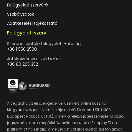
Felügyeleti szervünk
Szabályzatok
Adatkezelési tájékoztató
Felügyeleti szerv
Szerencsejáték-felügyeleti Hatóság:
+36 1 550 2500
Játékosvédelmi zöld szám:
+36 80 205 352
A Vegas.hu az első, engedéllyel üzemelő online kaszinó
Magyarországon. Üzemeltetője az LVC Diamond Kft. (1088
Budapest, Rákóczi út 1-3.), amely a felelős játékszervezésről szóló
jogszabályoknak megfelel. Az online kaszinó a Finnplay Titan
platformját használja, amelyet a hivatalos auditálási folyamat