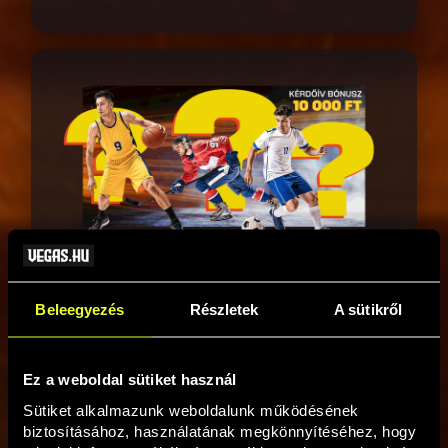
FELTÉTELEK:
Beleegyezés
Részletek
A sütikről
A Sportfogadási szokások című kérdőív kitöltését
és a bónusz elfogadását követően az 10 000 Ft
bónuszösszeget jóváírtuk a
sportfogadásibónusz-egyenlegeden 2025. 10.
Ez a weboldal sütiket használ
20. 13:30-kor. A jóváírt bónuszösszeg 1-szeres
Sütiket alkalmazunk weboldalunk működésének 
tétrakási követelmény mellett használható fel. A
biztosításához, használatának megkönnyítéséhez, hogy 
tétrakási követelmény teljesítésére a jóváírástól