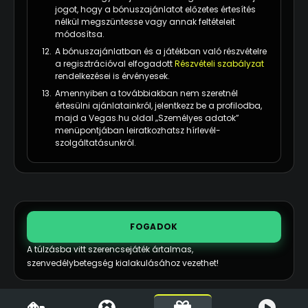
jogot, hogy a bónuszajánlatot előzetes értesítés
nélkül megszüntesse vagy annak feltételeit
módosítsa.
A bónuszajánlatban és a játékban való részvételre
a regisztrációval elfogadott
Részvételi szabályzat
rendelkezései is érvényesek.
Amennyiben a továbbiakban nem szeretnél
értesülni ajánlatainkról, jelentkezz be a profilodba,
majd a Vegas.hu oldal „Személyes adatok”
menüpontjában leiratkozhatsz hírlevél-
szolgáltatásunkról.
FOGADOK
A túlzásba vitt szerencsejáték ártalmas,
szenvedélybetegség kialakulásához vezethet!