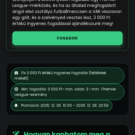
League-mérkőzés, és ha az általad megfogadott
angol első osztályú futballmeccsen a VAR visszavon
egy gólt, és a szelvényed vesztes lesz, 3 000 Ft
értékű ingyenes fogadással ajándékozunk meg!
FOGADOK
Fix 3 000 Ft értékű ingyenes fogadás (feltételek
mellett)
Min. fogadás: 3 000 Ft • min. odds: 3 • min. 1 Premier
League-esemény
Promóció: 2025. 12. 26. 10:00 – 2025. 12. 28. 23:59
Hogyan kaphatom meg a