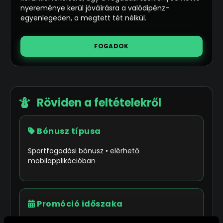
nyereménye kerül jóváírásra a valódipénz-
egyenlegeden, a megtett tét nélkül.
FOGADOK
Röviden a feltételekről
Bónusz típusa
Sportfogadási bónusz • elérhető
mobilapplikációban
Promóció időszaka