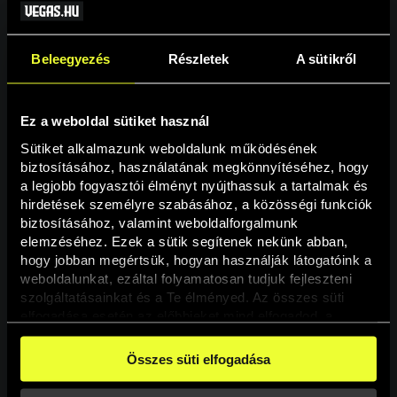
2025. 12. 26. 10:00
–
2025. 12. 28. 23:59
Beleegyezés
Részletek
A sütikről
Fő feltételek
Min. fogadás 3 000 Ft • kötelezően min. 1
Ez a weboldal sütiket használ
Premier League-esemény • min. odds
szelvényenként 3 • csak 2025. 12. 28. 23:59-ig
Sütiket alkalmazunk weboldalunk működésének 
kiértékelt fogadások • jóváírás 2025. 12. 29.
biztosításához, használatának megkönnyítéséhez, hogy 
16:00-ig (ha VAR visszavon gólt + vesztes
a legjobb fogyasztói élményt nyújthassuk a tartalmak és 
szelvény) • felhasználás: jóváírástól számított
hirdetések személyre szabásához, a közösségi funkciók 
48 óra
biztosításához, valamint weboldalforgalmunk 
elemzéséhez. Ezek a sütik segítenek nekünk abban, 
hogy jobban megértsük, hogyan használják látogatóink a 
weboldalunkat, ezáltal folyamatosan tudjuk fejleszteni 
szolgáltatásainkat és a Te élményed. Az összes süti 
elfogadása esetén az előbbieket mind elfogadod, a 
beállításokban pedig egyesével dönthethetsz arról, hogy 
Részvételi szabályzat
a weboldal használatához elengedhetetlen sütiken kívül 
Összes süti elfogadása
milyen célokat engedélyez.
Promóció megnevezése:
VARázslatos Karácsony
A weboldalainkon használt sütikről további információkat 
Bónusztípus:
Sportfogadás