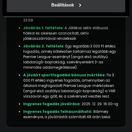
erre a linkre kattintva a 
Süti tájékoztatónkban
 találsz!
Beállítások
Mobilapplikáció:
Elérhető mobilapplikációban
Promóció időszaka:
2025. 12. 26. 10:00 – 2025. 12. 28.
23:59
Jóváírás 1. feltétele:
A Játékos aktív státuszú
fiókkal és sikeresen azonosított, aktív
játékosszámlával rendelkezik.
Jóváírás 2. feltétele:
Egy legalább 3 000 Ft értékű
fogadás, amely kötelezően tartalmaz legalább egy
Premier League-eseményt (angol első osztályú
labdarúgó-bajnokság; szelvényenként 3-as
minimális oddsmegkötéssel).
A jóváírt sportfogadási bónusz mértéke:
Fix 3
000 Ft értékű ingyenes fogadás, amennyiben az
általad megfogadott Premier League-mérkőzésen
(angol első osztályú labdarúgó-bajnokság) a VAR
visszavon egy gólt, és a szelvényed vesztes lesz.
Ingyenes fogadás jóváírása:
2025. 12. 29. 16:00-ig
Ingyenes fogadás felhasználható:
Bármely
eseményre, a jóváírástól számított 48 órán belül.