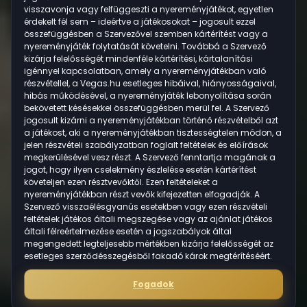
visszavonja vagy felfüggeszti a nyereményjátékot, egyetlen
érdekelt fél sem – ideértve a játékosokat – jogosult ezzel
összefüggésben a Szervezővel szemben kártérítést vagy a
nyereményjáték folytatását követelni. Továbbá a Szervező
kizárja felelősségét mindenféle kártérítési, kártalanítási
igénnyel kapcsolatban, amely a nyereményjátékban való
részvétellel, a Vegas.hu esetleges hibáival, hiányosságaival,
hibás működésével, a nyereményjáték lebonyolítása során
bekövetett késésekkel összefüggésben merül fel. A Szervező
jogosult kizárni a nyereményjátékban történő részvételből azt
a játékost, aki a nyereményjátékban tisztességtelen módon, a
jelen részvételi szabályzatban foglalt feltételek és előírások
megkerülésével vesz részt. A Szervező fenntartja magának a
jogot, hogy ilyen cselekmény észlelése esetén kártérítést
követeljen ezen résztvevőktől. Ezen feltételeket a
nyereményjátékban részt vevők kifejezetten elfogadják. A
Szervező visszaélésgyanús esetekben vagy ezen részvételi
feltételek játékos általi megszegése vagy az ajánlat játékos
általi félreértelmezése esetén a jogszabályok által
megengedett legteljesebb mértékben kizárja felelősségét az
esetleges szerződésszegésből fakadó károk megtérítéséért.
Fogadok