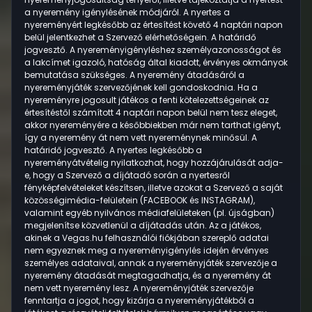
a nyeremény igénylésének módjáról. A nyertes a
nyereményért legkésőbb az értesítést követő 4 naptári napon
belül jelentkezhet a Szervező elérhetőségein. A határidő
jogvesztő. A nyereményigényléshez személyazonosságot és
a lakcímet igazoló, hatóság által kiadott, érvényes okmányok
bemutatása szükséges. A nyeremény átadásáról a
nyereményjáték szervezőjének kell gondoskodnia. Ha a
nyereményre jogosult játékos a fenti kötelezettségeinek az
értesítéstől számított 4 naptári napon belül nem tesz eleget,
akkor nyereményére a későbbiekben már nem tarthat igényt,
így a nyeremény át nem vett nyereménynek minősül. A
határidő jogvesztő. A nyertes legkésőbb a
nyereményátvételig nyilatkozhat, hogy hozzájárulását adja-
e, hogy a Szervező a díjátadó során a nyertesről
fényképfelvételeket készítsen, illetve azokat a Szervező a saját
közösségimédia-felületein (FACEBOOK és INSTAGRAM),
valamint egyéb nyilvános médiafelületeken (pl. újságban)
megjelenítse közvetlenül a díjátadás után. Az a játékos,
akinek a Vegas.hu felhasználói fiókjában szereplő adatai
nem egyeznek meg a nyereményigénylés idején érvényes
személyes adataival, annak a nyereményjáték szervezője a
nyeremény átadását megtagadhatja, és a nyeremény át
nem vett nyeremény lesz. A nyereményjáték szervezője
fenntartja a jogot, hogy kizárja a nyereményjátékból a