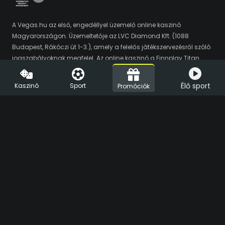
A Vegas.hu az első, engedéllyel üzemelő online kaszinó
Magyarországon. Üzemeltetője az LVC Diamond Kft. (1088
Budapest, Rákóczi út 1-3.), amely a felelős játékszervezésről szóló
jogszabályoknak megfelel. Az online kaszinó a Finnplay Titan
platformját használja, amelyet a hivatalos auditálási folyamat
során a HUNGUARD Kft. online szerencsejátékokkal kapcsolatos
Élő sport
Kaszinó
Sport
Promóciók
tranzakciók tekintetében biztonságosnak és a jogszabályi
követelményeknek megfelelőnek minősített. A Vegas.hu
játékszolgáltató partnerei a Play'n'Go, az Amusnet, az iSoftBet, a
Novomatic (Greentube), a NetEnt, az Ezugi, az Amatic, a Nolimit
City, a Habanero, a Merkur, a Red Tiger, az Yggdrasil, a Big Time
Gaming, a Playson, a Pragmatic Play, az Evolution, a Spinomenal,
a Relax, az Evoplay, a Hacksaw, az EGT Digital, a Thunderkick, a
Bee-Fee, a Booming Games, az ELK, a Synot, a Spribe, az Eurasian,
a Playtech, a Fazi, a Swintt és az Endorphina. A Vegas Sports
távszerencsejáték partnere az Altenar. Az oldalon található
játékok és fogadások Chrome böngésző alá optimalizáltak. A
magyarországi szerencsejáték szervezés piacfelügyeletét az
SZTFH látja el. A szerencsejátékban 18 éven aluli és sérülékenynek