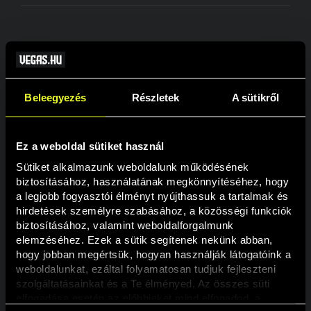
VÁRHATÓ
HELYEZÉS
FELHASZNÁLÓNÉV
PONT
BÓNUSZ
Beleegyezés
Részletek
A sütikről
1
Paco1978
808
300 000 Ft
2
Milu_ka
751
240 000 Ft
Ez a weboldal sütiket használ
3
Sancho
607
200 000 Ft
Sütiket alkalmazunk weboldalunk működésének 
biztosításához, használatának megkönnyítéséhez, hogy 
4
Csokis94
538
160 000 Ft
a legjobb fogyasztói élményt nyújthassuk a tartalmak és 
hirdetések személyre szabásához, a közösségi funkciók 
5
Szakosa84
474
140 000 Ft
biztosításához, valamint weboldalforgalmunk 
elemzéséhez. Ezek a sütik segítenek nekünk abban, 
6
Tino11
435
120 000 Ft
hogy jobban megértsük, hogyan használják látogatóink a 
weboldalunkat, ezáltal folyamatosan tudjuk fejleszteni 
7
attila750908
410
120 000 Ft
szolgáltatásainkat és a Te élményed. Az összes süti 
8
Progressive181
339
100 000 Ft
elfogadása esetén az előbbieket mind elfogadod, a 