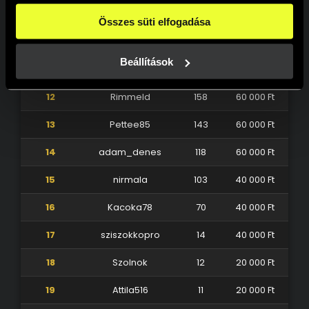
beállításokban pedig egyesével dönthethetsz arról, hogy 
9
balbo
316
100 000 Ft
a weboldal használatához elengedhetetlen sütiken kívül 
Összes süti elfogadása
milyen célokat engedélyez.
10
AntonShaolin
315
80 000 Ft
A weboldalainkon használt sütikről további információkat 
erre a linkre kattintva a 
Süti tájékoztatónkban
 találsz!
Beállítások
11
Ludnai89
300
80 000 Ft
12
Rimmeld
158
60 000 Ft
13
Pettee85
143
60 000 Ft
14
adam_denes
118
60 000 Ft
15
nirmala
103
40 000 Ft
16
Kacoka78
70
40 000 Ft
17
sziszokkopro
14
40 000 Ft
18
Szolnok
12
20 000 Ft
19
Attila516
11
20 000 Ft