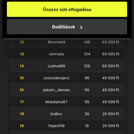
beállításokban pedig egyesével dönthethetsz arról, hogy 
9
Progressive181
236
100 000 Ft
a weboldal használatához elengedhetetlen sütiken kívül 
Összes süti elfogadása
milyen célokat engedélyez.
10
AntonShaolin
230
80 000 Ft
A weboldalainkon használt sütikről további információkat 
erre a linkre kattintva a 
Süti tájékoztatónkban
 találsz!
Beállítások
11
Tino11
176
80 000 Ft
12
Rimmeld
145
60 000 Ft
13
nirmala
134
60 000 Ft
14
Ludnai89
129
60 000 Ft
15
sziszokkopro
95
40 000 Ft
16
adam_denes
56
40 000 Ft
17
Maidana97
55
40 000 Ft
18
balbo
36
20 000 Ft
19
Fejes1119
16
20 000 Ft