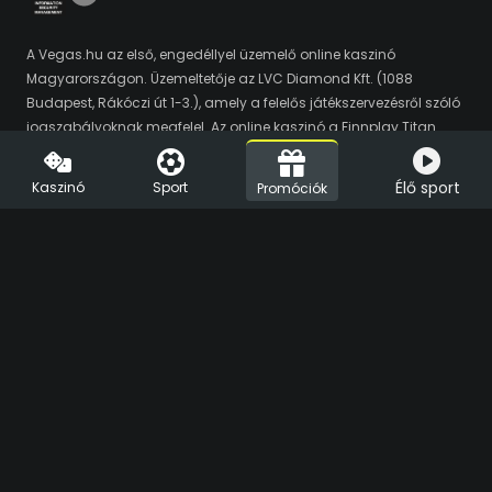
A Vegas.hu az első, engedéllyel üzemelő online kaszinó
Magyarországon. Üzemeltetője az LVC Diamond Kft. (1088
Budapest, Rákóczi út 1-3.), amely a felelős játékszervezésről szóló
jogszabályoknak megfelel. Az online kaszinó a Finnplay Titan
platformját használja, amelyet a hivatalos auditálási folyamat
során a HUNGUARD Kft. online szerencsejátékokkal kapcsolatos
Élő sport
Kaszinó
Sport
Promóciók
tranzakciók tekintetében biztonságosnak és a jogszabályi
követelményeknek megfelelőnek minősített. A Vegas.hu
játékszolgáltató partnerei a Play'n'Go, az Amusnet, az iSoftBet, a
Novomatic (Greentube), a NetEnt, az Ezugi, az Amatic, a Nolimit
City, a Habanero, a Merkur, a Red Tiger, az Yggdrasil, a Big Time
Gaming, a Playson, a Pragmatic Play, az Evolution, a Spinomenal,
a Relax, az Evoplay, a Hacksaw, az EGT Digital, a Thunderkick, a
Bee-Fee, a Booming Games, az ELK, a Synot, a Spribe, az Eurasian,
a Playtech, a Fazi, a Swintt és az Endorphina. A Vegas Sports
távszerencsejáték partnere az Altenar. Az oldalon található
játékok és fogadások Chrome böngésző alá optimalizáltak. A
magyarországi szerencsejáték szervezés piacfelügyeletét az
SZTFH látja el. A szerencsejátékban 18 éven aluli és sérülékenynek