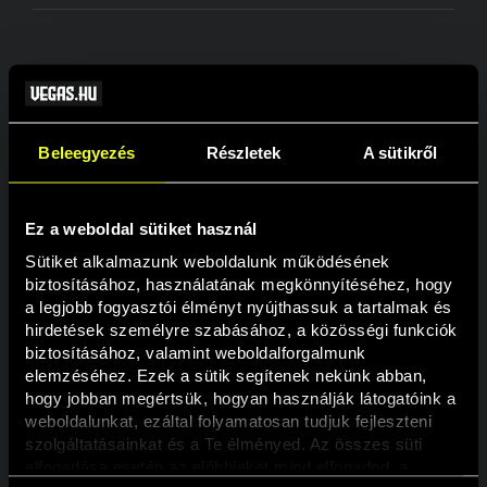
VÁRHATÓ
HELYEZÉS
FELHASZNÁLÓNÉV
PONT
BÓNUSZ
Beleegyezés
Részletek
A sütikről
1
REYAM
5778
300 000 Ft
2
lev13
1778
240 000 Ft
Ez a weboldal sütiket használ
3
Csokis94
713
200 000 Ft
Sütiket alkalmazunk weboldalunk működésének 
biztosításához, használatának megkönnyítéséhez, hogy 
4
Szakosa84
481
160 000 Ft
a legjobb fogyasztói élményt nyújthassuk a tartalmak és 
hirdetések személyre szabásához, a közösségi funkciók 
5
Pettee85
447
140 000 Ft
biztosításához, valamint weboldalforgalmunk 
elemzéséhez. Ezek a sütik segítenek nekünk abban, 
6
Sancho
445
120 000 Ft
hogy jobban megértsük, hogyan használják látogatóink a 
weboldalunkat, ezáltal folyamatosan tudjuk fejleszteni 
7
attila750908
349
120 000 Ft
szolgáltatásainkat és a Te élményed. Az összes süti 
8
Kacoka78
283
100 000 Ft
elfogadása esetén az előbbieket mind elfogadod, a 