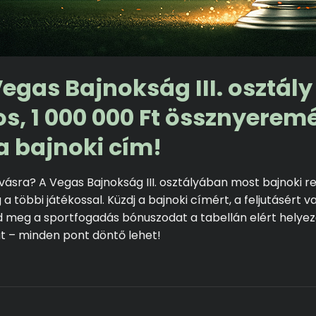
Vegas Bajnokság III. osztály
os, 1 000 000 Ft össznyerem
 a bajnoki cím!
hívásra? A Vegas Bajnokság III. osztályában most bajnoki 
többi játékossal. Küzdj a bajnoki címért, a feljutásért va
zd meg a sportfogadás bónuszodat a tabellán elért helyez
jut – minden pont döntő lehet!