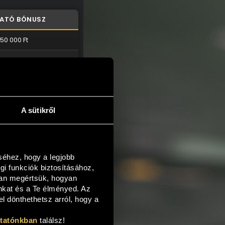
ATÓ BÓNUSZ
150 000 Ft
120 000 Ft
100 000 Ft
80 000 Ft
A sütikről
70 000 Ft
60 000 Ft
hez, hogy a legjobb 
60 000 Ft
 funkciók biztosításához, 
an megértsük, hogyan 
50 000 Ft
nkat és a Te élményed. Az 
 dönthethetsz arról, hogy a 
50 000 Ft
ztatónkban
 találsz!
40 000 Ft