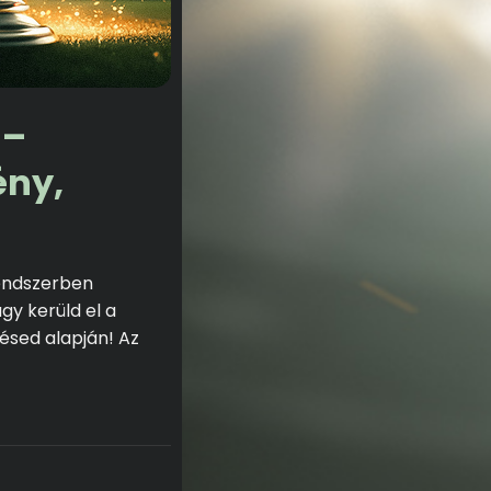
 –
ény,
rendszerben
gy kerüld el a
ésed alapján! Az