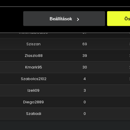
footballboy
100
Beállítások
Ös
Attila516
98
minimalbeat96
97
Sziszan
69
Zlaszlo88
39
Kmark95
30
Szabolcs2102
4
Izeli09
3
Diego2889
0
Szatiadi
0