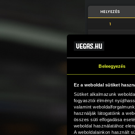
HELYEZÉS
1
2
3
4
Beleegyezés
5
6
Ez a weboldal sütiket haszn
Sütiket alkalmazunk webolda
7
fogyasztói élményt nyújthass
valamint weboldalforgalmunk
8
használják látogatóink a webo
összes süti elfogadása eseté
9
weboldal használatához eleng
A weboldalainkon használt süt
10