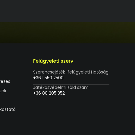
Felügyeleti szerv
Szerencsejáték-felügyeleti Hatóság:
+36 1 550 2500
vezés
Játékosvédelmi zöld szám:
ünk
+36 80 205 352
ékoztató