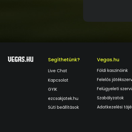
Segíthetünk?
Vegas.hu
Földi kaszinóink
Live Chat
Felelős játékszer
Kapcsolat
Felügyeleti szerv
GYIK
Szabályzatok
ezcsakjatek.hu
Adatkezelési táj
Süti beállítások