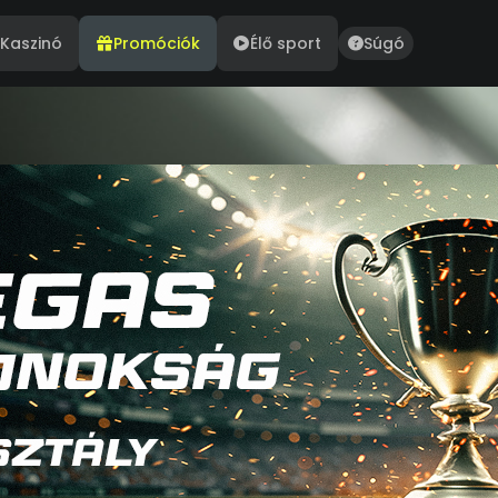
Kaszinó
Promóciók
Élő sport
Súgó