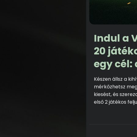
Indul a 
20 játék
egy cél:
Készen állsz a ki
mérkőzhetsz meg a 
kiesést, és szere
első 2 játékos fel