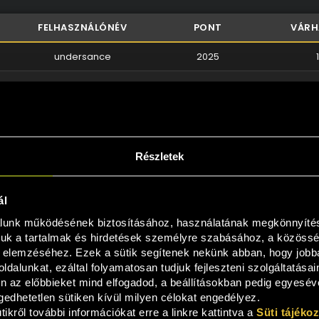
FELHASZNÁLÓNÉV
PONT
VÁRH
undersance
2025
Mark19930201
1367
kpeti077
1281
Kitti123456
686
Részletek
nis1155
645
Rolcsi1979
360
ál
lunk működésének biztosításához, használatának megkönnyítésé
RajmiAtyesz
257
uk a tartalmak és hirdetések személyre szabásához, a közösségi
 elemzéséhez. Ezek a sütik segítenek nekünk abban, hogy jobb
tzk19770719
238
ldalunkat, ezáltal folyamatosan tudjuk fejleszteni szolgáltatásai
n az előbbieket mind elfogadod, a beállításokban pedig egyesével
Fradika86
177
edhetetlen sütiken kívül milyen célokat engedélyez.
ikről további információkat erre a linkre kattintva a 
Süti tájéko
Fegatto
127