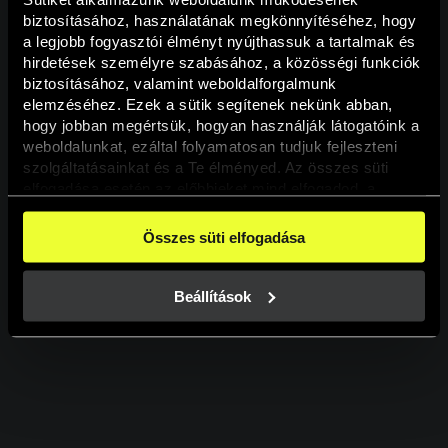
biztosításához, használatának megkönnyítéséhez, hogy 
IGÉNYBE VESZEM
a legjobb fogyasztói élményt nyújthassuk a tartalmak és 
hirdetések személyre szabásához, a közösségi funkciók 
biztosításához, valamint weboldalforgalmunk 
elemzéséhez. Ezek a sütik segítenek nekünk abban, 
Jóváírás feltétele:
hogy jobban megértsük, hogyan használják látogatóink a 
weboldalunkat, ezáltal folyamatosan tudjuk fejleszteni 
Aktív státuszú fiókkal és sikeresen azonosított,
szolgáltatásainkat és a Te élményed. Az összes süti 
aktív játékosszámlával rendelkezik a Játékos,
elfogadása esetén az előbbieket mind elfogadod, a 
és a bónusz jóváírására kizárólag abban az
beállításokban pedig egyesével dönthethetsz arról, hogy 
esetben jogosult, amennyiben előzetesen
a weboldal használatához elengedhetetlen sütiken kívül 
hozzájárult ahhoz, hogy bónuszban
Összes süti elfogadása
milyen célokat engedélyez.
részesülhessen.
A weboldalainkon használt sütikről további információkat 
erre a linkre kattintva a 
Süti tájékoztatónkban
 találsz!
Beállítások
A jóváírt sportfogadási bónusz mértéke:
Fix 2 000 Ft értékű sportfogadási bónusz.