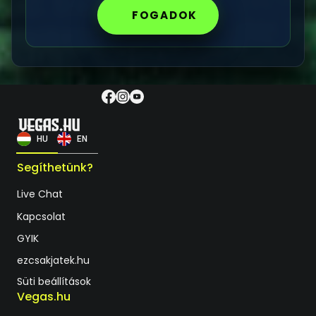
FOGADOK
HU
EN
Segíthetünk?
Live Chat
Kapcsolat
GYIK
ezcsakjatek.hu
Süti beállítások
Vegas.hu