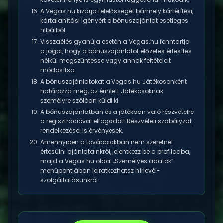
A Vegas.hu kizárja felelősségét bármely kártérítési,
kártalanítási igényért a bónuszajánlat esetleges
hibáiból.
Visszaélés gyanúja esetén a Vegas.hu fenntartja
a jogot, hogy a bónuszajánlatot előzetes értesítés
nélkül megszüntesse vagy annak feltételeit
módosítsa.
A bónuszajánlatokat a Vegas.hu Játékosonként
határozza meg, az érintett Játékosoknak
személyre szólóan küldi ki.
A bónuszajánlatban és a játékban való részvételre
a regisztrációval elfogadott
Részvételi szabályzat
rendelkezései is érvényesek.
Amennyiben a továbbiakban nem szeretnél
értesülni ajánlatainkról, jelentkezz be a profilodba,
majd a Vegas.hu oldal „Személyes adatok”
menüpontjában leiratkozhatsz hírlevél-
szolgáltatásunkról.