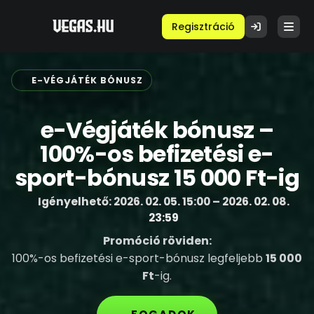
Regisztráció
E-VÉGJÁTÉK BÓNUSZ
e-Végjáték bónusz –
100%-os befizetési e-
sport-bónusz 15 000 Ft-ig
Igényelhető: 2026. 02. 05. 15:00 – 2026. 02. 08.
23:59
Promóció röviden:
100%-os befizetési e-sport-bónusz legfeljebb
15 000
Ft
-ig.