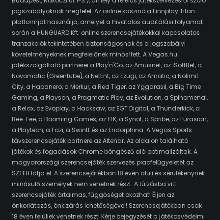
Budapest, Rákóczi út 1-3.), amely a felelős játékszervezésről szóló
jogszabályoknak megfelel. Az online kaszinó a Finnplay Titan
platformját használja, amelyet a hivatalos auditálási folyamat
során a HUNGUARD Kft. online szerencsejátékokkal kapcsolatos
tranzakciók tekintetében biztonságosnak és a jogszabályi
követelményeknek megfelelőnek minősített. A Vegas.hu
játékszolgáltató partnerei a Play'n'Go, az Amusnet, az iSoftBet, a
Novomatic (Greentube), a NetEnt, az Ezugi, az Amatic, a Nolimit
City, a Habanero, a Merkur, a Red Tiger, az Yggdrasil, a Big Time
Gaming, a Playson, a Pragmatic Play, az Evolution, a Spinomenal,
a Relax, az Evoplay, a Hacksaw, az EGT Digital, a Thunderkick, a
Bee-Fee, a Booming Games, az ELK, a Synot, a Spribe, az Eurasian,
a Playtech, a Fazi, a Swintt és az Endorphina. A Vegas Sports
távszerencsejáték partnere az Altenar. Az oldalon található
játékok és fogadások Chrome böngésző alá optimalizáltak. A
magyarországi szerencsejáték szervezés piacfelügyeletét az
SZTFH látja el. A szerencsejátékban 18 éven aluli és sérülékenynek
minősülő személyek nem vehetnek részt. A túlzásba vitt
szerencsejáték ártalmas, függőséget okozhat! Éljen az
önkorlátozás, önkizárás lehetőségével! Szerencsejátékban csak
18 éven felüliek vehetnek részt! Kérje bejegyzését a játékosvédelmi