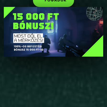
FOGADOK