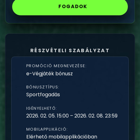
FOGADOK
RÉSZVÉTELI SZABÁLYZAT
PROMÓCIÓ MEGNEVEZÉSE:
e-Végjáték bónusz
BÓNUSZTÍPUS:
Sportfogadás
IGÉNYELHETŐ:
2026. 02. 05. 15:00 – 2026. 02. 08. 23:59
MOBILAPPLIKÁCIÓ:
Elérhető mobilapplikációban