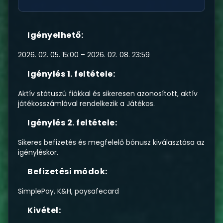
Igényelhető:
2026. 02. 05. 15:00 – 2026. 02. 08. 23:59
Igénylés 1. feltétele:
Aktív státuszú fiókkal és sikeresen azonosított, aktív
játékosszámlával rendelkezik a Játékos.
Igénylés 2. feltétele:
Sikeres befizetés és megfelelő bónusz kiválasztása az
igényléskor.
Befizetési módok:
SimplePay, K&H, paysafecard
Kivétel: