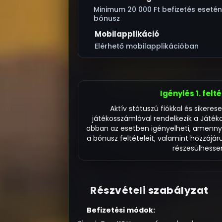
Minimum 20 000 Ft befizetés esetén
bónusz
Mobilapplikáció
Elérhető mobilapplikációban
Igénylés 1. felté
Aktív státuszú fiókkal és sikeres
játékosszámlával rendelkezik a Játéko
abban az esetben igényelheti, amenny
a bónusz feltételeit, valamint hozzájá
részesülhesse
Részvételi szabályzat
Befizetési módok: