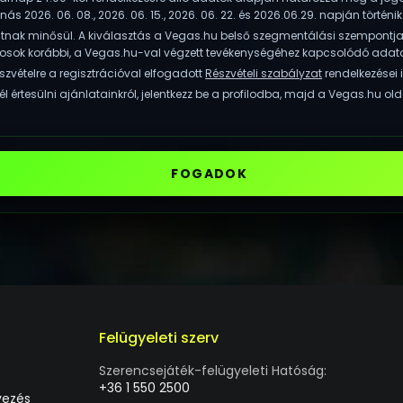
 2026. 06. 08., 2026. 06. 15., 2026. 06. 22. és 2026.06.29. napján történik
atnak minősül. A kiválasztás a Vegas.hu belső szegmentálási szempontja
ékosok korábbi, a Vegas.hu-val végzett tevékenységéhez kapcsolódó adato
zvételre a regisztrációval elfogadott
Részvételi szabályzat
rendelkezései 
értesülni ajánlatainkról, jelentkezz be a profilodba, majd a Vegas.hu 
FOGADOK
Felügyeleti szerv
Szerencsejáték-felügyeleti Hatóság:
+36 1 550 2500
vezés