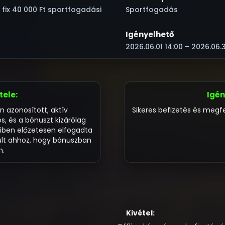
 fix 40 000 Ft sportfogadási
Sportfogadás
Igényelhető
2026.06.01 14:00 – 2026.06.
tele:
Igén
en azonosított, aktív
Sikeres befizetés és megfe
s, és a bónuszt kizárólag
iben előzetesen elfogadta
rult ahhoz, hogy bónuszban
n.
Kivétel: