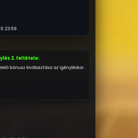
30 23:59
ylés 2. feltétele:
lelő bónusz kiválasztása az igényléskor.