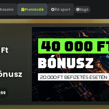
Kaszinó
Promóciók
Élő sport
Súgó
Ft
ónusz
:59