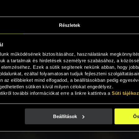
3:59 között érhető el. A promócióban való részvétel első feltéte
ámlával rendelkezzen, továbbá a bónuszt kizárólag az a Játékos i
Részletek
hogy bónuszban részesülhessen. A Játékos a feltételek teljesítésé
bónuszban, amelyet a sportfogadásibónusz-egyenlegén írunk jóvá
, legalább kettes kötésben és fogadási szelvényenként minimum
ál
tt 48 órán belül lehet teljesíteni a feltételeket. Amennyiben a 
lunk működésének biztosításához, használatának megkönnyítésé
tátuszba), abban az esetben a bónusz törlésre kerül. Azok a k
uk a tartalmak és hirdetések személyre szabásához, a közösségi
számítanak bele a tétrakási követelménybe. Amennyiben a Játék
 elemzéséhez. Ezek a sütik segítenek nekünk abban, hogy jobb
n, akár részlegesen sportfogadási bónuszból megtett, ki nem ért
ldalunkat, ezáltal folyamatosan tudjuk fejleszteni szolgáltatásai
i a kiértékelt szelvény függvényében változik a kiértékelést 
 és a bónusz lejáratának pillanatában van még nem kiértékelt es
n az előbbieket mind elfogadod, a beállításokban pedig egyesével
enleg törlésre kerül.
edhetetlen sütiken kívül milyen célokat engedélyez.
ikről további információkat erre a linkre kattintva a 
Süti tájéko
mas, szenvedélybetegség kialakulásához vezethet!
FOGADOK
Beállítások
Ös