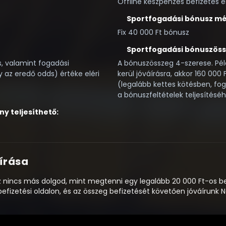
Offline készpénzes befizetés és
Sportfogadási bónusz mé
Fix 40 000 Ft bónusz
Sportfogadási bónuszöss
, valamint fogadási
A bónuszösszeg 4-szerese. Pél
az eredő odds) értéke eléri
kerül jóváírásra, akkor 160 000
(legalább kettes kötésben, fo
a bónuszfeltételek teljesítéséh
y teljesíthető:
írása
nincs más dolgod, mint megtenni egy legalább 20 000 Ft-os bef
befizetési oldalon, és az összeg befizetését követően jóváírunk 