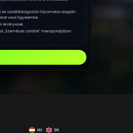
.
i és adatfeldolgozási folyamatai alapján
kat veszi figyelembe.
is érvényesek.
oldal „Személyes adatok” menüpontjában
HU
EN