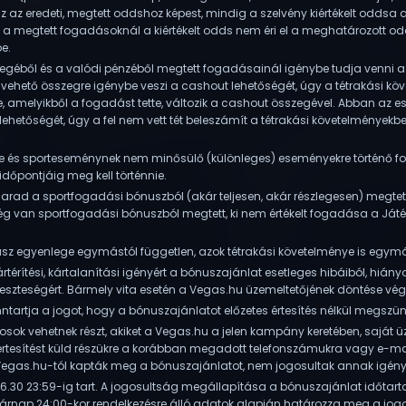
z az eredeti, megtett oddshoz képest, mindig a szelvény kiértékelt oddsa
a a megtett fogadásoknál a kiértékelt odds nem éri el a meghatározott 
e.
éből és a valódi pénzéből megtett fogadásainál igénybe tudja venni a tel
felvehető összegre igénybe veszi a cashout lehetőségét, úgy a tétrakási 
, amelyikből a fogadást tette, változik a cashout összegével. Abban az es
lehetőségét, úgy a fel nem vett tét beleszámít a tétrakási követelményekbe
 és sporteseménynek nem minősülő (különleges) eseményekre történő fog
 időpontjáig meg kell történnie.
rad a sportfogadási bónuszból (akár teljesen, akár részlegesen) megtet
ég van sportfogadási bónuszból megtett, ki nem értékelt fogadása a Játé
sz egyenlege egymástól független, azok tétrakási követelménye is egymá
ártérítési, kártalanítási igényért a bónuszajánlat esetleges hibáiból, h
veszteségért. Bármely vita esetén a Vegas.hu üzemeltetőjének döntése vég
tartja a jogot, hogy a bónuszajánlatot előzetes értesítés nélkül megszün
ok vehetnek részt, akiket a Vegas.hu a jelen kampány keretében, saját üz
tlen értesítést küld részükre a korábban megadott telefonszámukra vagy e
 Vegas.hu-tól kapták meg a bónuszajánlatot, nem jogosultak annak igény
6.30 23:59-ig tart. A jogosultság megállapítása a bónuszajánlat időtarta
nap 24:00-kor rendelkezésre álló adatok alapján határozza meg a jogosul