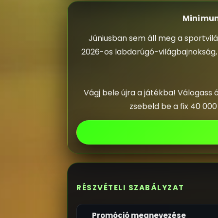
Minimum 
Júniusban sem áll meg a sportvilá
2026-os labdarúgó-világbajnokság, 
Vágj bele újra a játékba! Válogass 
zsebeld be a fix 40 00
RÉSZVÉTELI SZABÁLYZAT
Promóció megnevezése