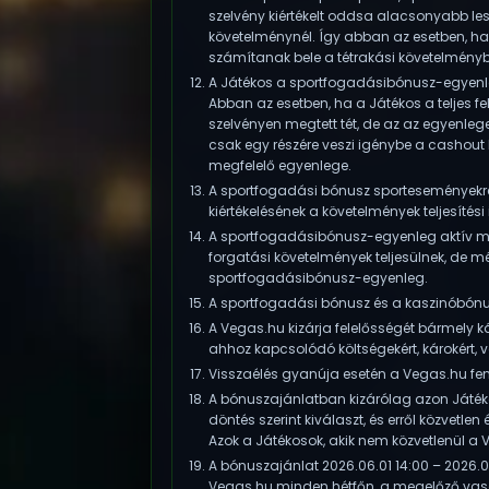
szelvény kiértékelt oddsa alacsonyabb les
követelménynél. Így abban az esetben, h
számítanak bele a tétrakási követelményb
A Játékos a sportfogadásibónusz-egyenleg
Abban az esetben, ha a Játékos a teljes 
szelvényen megtett tét, de az az egyenlege
csak egy részére veszi igénybe a cashout 
megfelelő egyenlege.
A sportfogadási bónusz sporteseményekre
kiértékelésének a követelmények teljesítési
A sportfogadásibónusz-egyenleg aktív ma
forgatási követelmények teljesülnek, de m
sportfogadásibónusz-egyenleg.
A sportfogadási bónusz és a kaszinóbónu
A Vegas.hu kizárja felelősségét bármely k
ahhoz kapcsolódó költségekért, károkért, 
Visszaélés gyanúja esetén a Vegas.hu fenn
A bónuszajánlatban kizárólag azon Játékos
döntés szerint kiválaszt, és erről közve
Azok a Játékosok, akik nem közvetlenül a
A bónuszajánlat 2026.06.01 14:00 – 2026.0
Vegas.hu minden hétfőn, a megelőző vasár