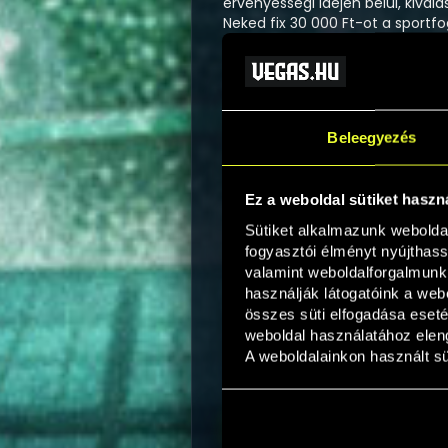
érvényességi idején belül, kivál
Neked fix 30 000 Ft-ot a sport
FELTÉTELEK
A promóció 2026. 02. 17. 15:00 és
aktív státuszú fiókkal és sikeres
Beleegyezés
illetve legalább 10 000 Ft befi
jóvá. A bónuszösszeg felhasznál
oddskövetelmény mellett. A sport
Ez a weboldal sütiket haszn
Amennyiben a Játékosnak az igén
Sütiket alkalmazunk webolda
bónusz törlésre kerül. Azok a 
fogyasztói élményt nyújthass
számítanak bele a tétrakási kö
valamint weboldalforgalmunk
teljesen, akár részlegesen sport
használják látogatóink a webo
sportfogadásibónusz-egyenleg, a
összes süti elfogadása eseté
a Játékos nem tudja teljesíteni
weboldal használatához eleng
tétrakási határidő elteltével a 
A weboldalainkon használt süt
A túlzásba vitt szerencsejáték 