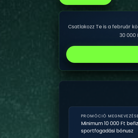
Csatlakozz Te is a február kö
30 000 
PROMÓCIÓ MEGNEVEZÉSE
Minimum 10 000 Ft befiz
sportfogadási bónusz