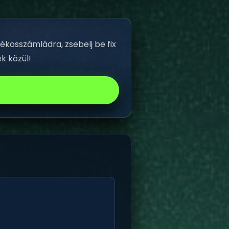
tékosszámládra, zsebelj be fix
k közül!