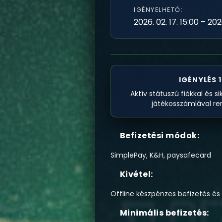
IGÉNYELHETŐ:
2026. 02. 17. 15:00 – 202
IGÉNYLÉS 1
Aktív státuszú fiókkal és s
játékosszámlával ren
Befizetési módok:
SimplePay, K&H, paysafecard
Kivétel:
Offline készpénzes befizetés és 
Minimális befizetés: