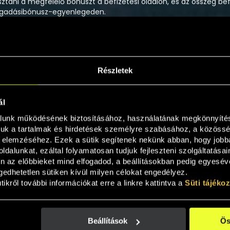
asztani a megfelelő bónuszt a befizetési oldalon, és az összeg be
fogadásibónusz-egyenlegeden.
 2026. 02. 21. 23:59 között érhető el. A promócióban való részvéte
en azonosított, aktív játékosszámlával rendelkezzen. A Játékos a 
Részletek
zetése után részesül fix 30 000 Ft bónuszban, amelyet a sportfo
ásához kétszeres tétrakási követelmény társul, fogadási szelv
fogadási bónusz igénylésétől számított 48 órán belül lehet telje
ál
ylés lejáratáig nem aktiválódik a bónusza (nem kerül aktív st
lunk működésének biztosításához, használatának megkönnyítésé
kombinációban megtett fogadások, amelyek tartalmaznak sportf
uk a tartalmak és hirdetések személyre szabásához, a közösségi
vetelménybe. Amennyiben a Játékos teljesíti a forgatási követe
 elemzéséhez. Ezek a sütik segítenek nekünk abban, hogy jobb
fogadási bónuszból megtett, ki nem értékelt fogadása, a kiérték
ldalunkat, ezáltal folyamatosan tudjuk fejleszteni szolgáltatásai
mi a kiértékelt szelvény függvényében változik a kiértékelést 
n az előbbieket mind elfogadod, a beállításokban pedig egyesével
 a követelményeket, és a bónusz lejáratának pillanatában van 
edhetetlen sütiken kívül milyen célokat engedélyez.
fel nem használt sportfogadásibónusz-egyenleg törlésre kerül.
ikről további információkat erre a linkre kattintva a 
Süti tájéko
ártalmas, szenvedélybetegség kialakulásához vezethet!
FOGADOK
Beállítások
Ös