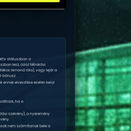
aktív státuszban a
szban lesz, azaz tétrakási
tékos lemond róla), vagy lejár a
ző bónusz.
 ennek elvesztése esetén kerül
áltozik, ha a
adási szelvény), a nyeremény
lvény.
ások nem számítanak bele a