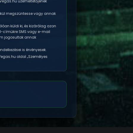
 Vegas.hu üzemeltetőjének
nélkül megszüntesse vagy annak
óan küldi ki, és kizárólag azon
ail-címükre SMS vagy e-mail
em jogosultak annak
ndelkezései is érvényesek.
 Vegas.hu oldal „Személyes