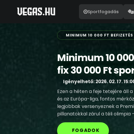
Sportfogadás
MINIMUM 10 000 FT BEFIZETÉ
Minimum 10 000 
fix 30 000 Ft sp
Igényelhető: 2026. 02. 17. 15:00
Ezen a héten a feje tetejére áll a
és az Európa-liga, fontos mérkő
legjobbak versenyeznek a Premie
pillanatokkal zárul a téli olimpia
FOGADOK