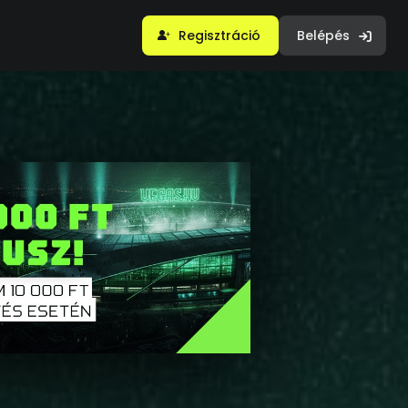
Regisztráció
Belépés