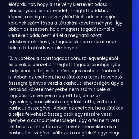
előfordulhat, hogy a szelvény kiértékelt oddsa
alacsonyabb lesz az eredeti, megtett oddshoz
képest, mindig a szelvény kiértékelt oddsa alapján
kerülnek számításba a tétrakási követelménynél. Így
abban az esetben, ha a megtett fogadásoknál a
kiértékelt odds nem éri el a meghatározott
oddskövetelményt, a fogadások nem számítanak
bele a tétrakási követelménybe.
12. A Játékos a sportfogadásibónusz-egyenlegéből
és a valódi pénzéből megtett fogadásainál igénybe
tudja venni a teljes és a részleges cashout funkciót
is. Abban az esetben, ha a Játékos a teljes felvehető
összegre igénybe veszi a cashout lehetőségét, úgy a
tétrakási követelményekbe nem számít bele a
fogadási szelvényen megtett tét, de az az
egyenlege, amelyikből a fogadást tette, változik a
cashout összegével. Abban az esetben, ha a Játékos
a teljes felvehető összeg csak egy részére veszi
igénybe a cashout lehetőségét, úgy a fel nem vett
tét beleszámít a tétrakási követelményekbe, és a
cashout összegével változik a megfelelő egyenlege.