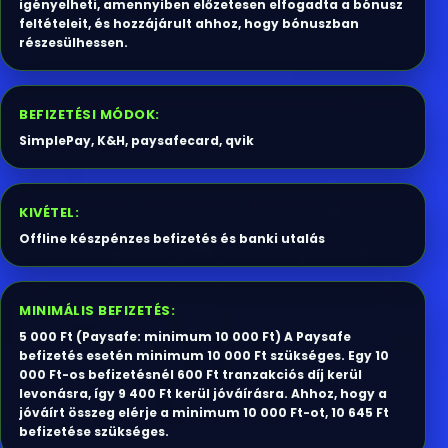
igényelheti, amennyiben előzetesen elfogadta a bónusz
feltételeit, és hozzájárult ahhoz, hogy bónuszban
részesülhessen.
BEFIZETÉSI MÓDOK:
SimplePay, K&H, paysafecard, qvik
KIVÉTEL:
Offline készpénzes befizetés és banki utalás
MINIMÁLIS BEFIZETÉS:
5 000 Ft (Paysafe: minimum 10 000 Ft) A Paysafe
befizetés esetén minimum 10 000 Ft szükséges. Egy 10
000 Ft-os befizetésnél 600 Ft tranzakciós díj kerül
levonásra, így 9 400 Ft kerül jóváírásra. Ahhoz, hogy a
jóváírt összeg elérje a minimum 10 000 Ft-ot, 10 645 Ft
befizetése szükséges.