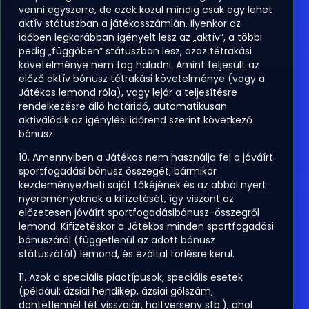
venni egyszerre, de ezek közül mindig csak egy lehet
aktív státuszban a játékosszámlán. Ilyenkor az
időben legkorábban igényelt lesz az „aktív”, a többi
pedig „függőben” státuszban lesz, azaz tétrakási
követelménye nem fog haladni. Amint teljesült az
előző aktív bónusz tétrakási követelménye (vagy a
Játékos lemond róla), vagy lejár a teljesítésre
rendelkezésre álló határidő, automatikusan
aktiválódik az igénylési időrend szerint következő
bónusz.
10. Amennyiben a Játékos nem használja fel a jóváírt
sportfogadási bónusz összegét, bármikor
kezdeményezheti saját tőkéjének és az abból nyert
nyereményeknek a kifizetését, így viszont az
előzetesen jóváírt sportfogadásibónusz-összegről
lemond. Kifizetéskor a Játékos minden sportfogadási
bónuszáról (függetlenül az adott bónusz
státuszától) lemond, és ezáltal törlésre kerül.
11. Azok a speciális piactípusok, speciális esetek
(például: ázsiai hendikep, ázsiai gólszám,
döntetlennél tét visszajár, holtverseny stb.), ahol