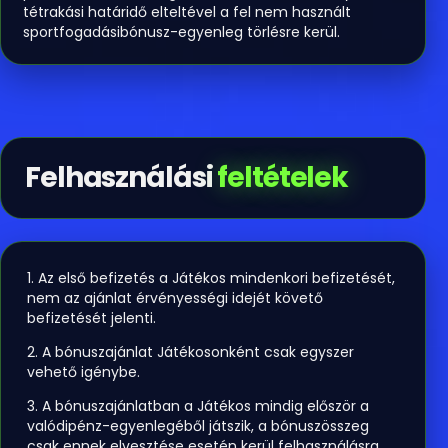
tétrakási határidő elteltével a fel nem használt
sportfogadásibónusz-egyenleg törlésre kerül.
Felhasználási
feltételek
1. Az első befizetés a Játékos mindenkori befizetését,
nem az ajánlat érvényességi idejét követő
befizetését jelenti.
2. A bónuszajánlat Játékosonként csak egyszer
vehető igénybe.
3. A bónuszajánlatban a Játékos mindig először a
valódipénz-egyenlegéből játszik, a bónuszösszeg
csak ennek elvesztése esetén kerül felhasználásra.