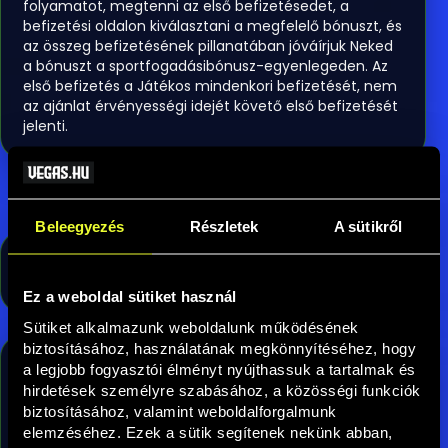
folyamatot, megtenni az első befizetésedet, a
befizetési oldalon kiválasztani a megfelelő bónuszt, és
az összeg befizetésének pillanatában jóváírjuk Neked
a bónuszt a sportfogadásibónusz-egyenlegeden. Az
első befizetés a Játékos mindenkori befizetését, nem
az ajánlat érvényességi idejét követő első befizetését
jelenti.
Beleegyezés
Részletek
A sütikről
FELTÉTELEK
Ez a weboldal sütiket használ
Sütiket alkalmazunk weboldalunk működésének 
biztosításához, használatának megkönnyítéséhez, hogy 
A promóció 2026. 06. 01. 15:00 – 2026. 06. 30. 23:59
a legjobb fogyasztói élményt nyújthassuk a tartalmak és 
között érhető el. A promócióban való részvétel első
hirdetések személyre szabásához, a közösségi funkciók 
feltétele, hogy a Játékos aktív státuszú fiókkal és
biztosításához, valamint weboldalforgalmunk 
sikeresen azonosított, aktív játékosszámlával
elemzéséhez. Ezek a sütik segítenek nekünk abban, 