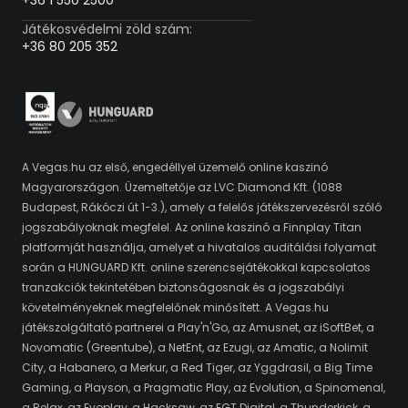
+36 1 550 2500
Játékosvédelmi zöld szám:
+36 80 205 352
A Vegas.hu az első, engedéllyel üzemelő online kaszinó
Magyarországon. Üzemeltetője az LVC Diamond Kft. (1088
Budapest, Rákóczi út 1-3.), amely a felelős játékszervezésről szóló
jogszabályoknak megfelel. Az online kaszinó a Finnplay Titan
platformját használja, amelyet a hivatalos auditálási folyamat
során a HUNGUARD Kft. online szerencsejátékokkal kapcsolatos
tranzakciók tekintetében biztonságosnak és a jogszabályi
követelményeknek megfelelőnek minősített. A Vegas.hu
játékszolgáltató partnerei a Play'n'Go, az Amusnet, az iSoftBet, a
Novomatic (Greentube), a NetEnt, az Ezugi, az Amatic, a Nolimit
City, a Habanero, a Merkur, a Red Tiger, az Yggdrasil, a Big Time
Gaming, a Playson, a Pragmatic Play, az Evolution, a Spinomenal,
a Relax, az Evoplay, a Hacksaw, az EGT Digital, a Thunderkick, a