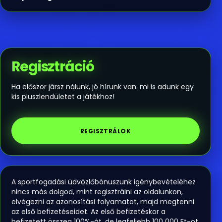
Regisztráció
Ha először jársz nálunk, jó hírünk van: mi is adunk egy
kis pluszlendületet a játékhoz!
REGISZTRÁLOK
A sportfogadási üdvözlőbónuszunk igénybevételéhez
nincs más dolgod, mint regisztrálni az oldalunkon,
elvégezni az azonosítási folyamatot, majd megtenni
az első befizetéseidet. Az első befizetéskor a
befizetett összeg 100%-át, de legfeljebb 100 000 Ft-ot