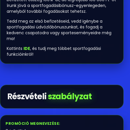
írunk jóvá a sportfogadásibónusz-egyenlegeden,
amelyből további fogadásokat tehetsz.
Tedd meg az első befizetéseid, vedd igénybe a
sportfogadási üdvözlőbónuszunkat, és fogadj a
kedvenc csapatodra vagy sporteseményeidre még
ma!
Kattints
IDE
, és tudj meg többet sportfogadási
funkcióinkról!
Részvételi
szabályzat
PROMÓCIÓ MEGNEVEZÉSE: