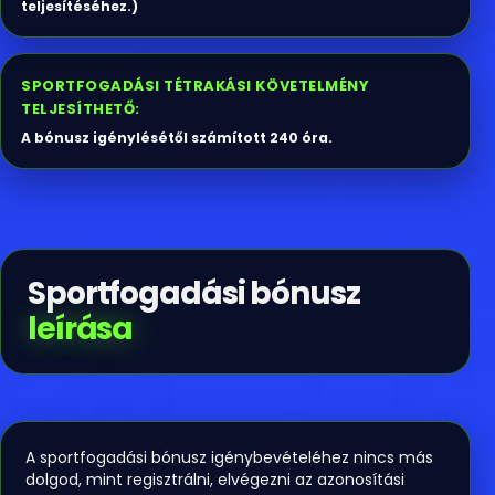
teljesítéséhez.)
SPORTFOGADÁSI TÉTRAKÁSI KÖVETELMÉNY
TELJESÍTHETŐ:
A bónusz igénylésétől számított 240 óra.
Sportfogadási bónusz
leírása
A sportfogadási bónusz igénybevételéhez nincs más
dolgod, mint regisztrálni, elvégezni az azonosítási