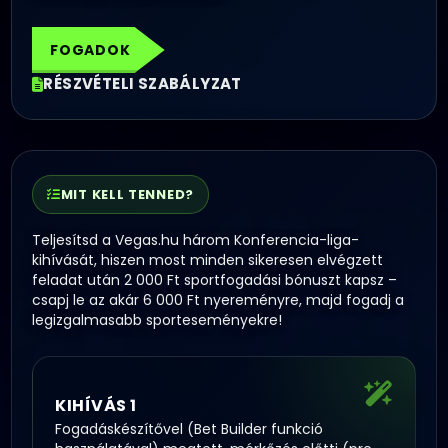
FOGADOK
RÉSZVÉTELI SZABÁLYZAT
MIT KELL TENNED?
Teljesítsd a Vegas.hu három Konferencia-liga-
kihívását, hiszen most minden sikeresen elvégzett
feladat után 2 000 Ft sportfogadási bónuszt kapsz –
csapj le az akár 6 000 Ft nyereményre, majd fogadj a
legizgalmasabb sporteseményekre!
KIHÍVÁS 1
Fogadáskészítővel (Bet Builder funkció