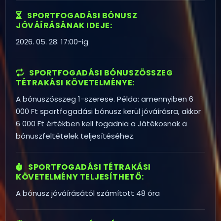
SPORTFOGADÁSI BÓNUSZ
JÓVÁÍRÁSÁNAK IDEJE:
2026. 05. 28. 17:00-ig
SPORTFOGADÁSI BÓNUSZÖSSZEG
TÉTRAKÁSI KÖVETELMÉNYE:
A bónuszösszeg 1-szerese. Példa: amennyiben 6
000 Ft sportfogadási bónusz kerül jóváírásra, akkor
6 000 Ft értékben kell fogadnia a Játékosnak a
bónuszfeltételek teljesítéséhez.
SPORTFOGADÁSI TÉTRAKÁSI
KÖVETELMÉNY TELJESÍTHETŐ:
A bónusz jóváírásától számított 48 óra