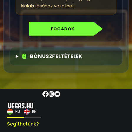
kialakulásához vezethet!
FOGADOK
BÓNUSZFELTÉTELEK
HU
EN
Segíthetünk?