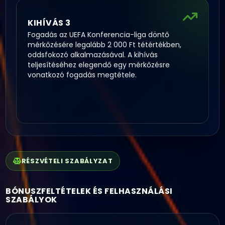
KIHÍVÁS 3
Fogadás az UEFA Konferencia-liga döntő
mérkőzésére legalább 2 000 Ft tétértékben,
oddsfokozó alkalmazásával. A kihívás
teljesítéséhez elegendő egy mérkőzésre
vonatkozó fogadás megtétele.
RÉSZVÉTELI SZABÁLYZAT
BÓNUSZFELTÉTELEK ÉS FELHASZNÁLÁSI
SZABÁLYOK