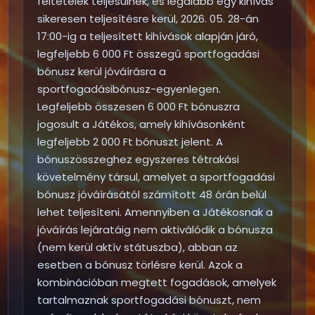
feltételek teljesülnek, és legalább egy kihívás
sikeresen teljesítésre kerül, 2026. 05. 28-án
17:00-ig a teljesített kihívások alapján járó,
legfeljebb 6 000 Ft összegű sportfogadási
bónusz kerül jóváírásra a
sportfogadásibónusz-egyenlegen.
Legfeljebb összesen 6 000 Ft bónuszra
jogosult a Játékos, amely kihívásonként
legfeljebb 2 000 Ft bónuszt jelent. A
bónuszösszeghez egyszeres tétrakási
követelmény társul, amelyet a sportfogadási
bónusz jóváírásától számított 48 órán belül
lehet teljesíteni. Amennyiben a Játékosnak a
jóváírás lejáratáig nem aktiválódik a bónusza
(nem kerül aktív státuszba), abban az
esetben a bónusz törlésre kerül. Azok a
kombinációban megtett fogadások, amelyek
tartalmaznak sportfogadási bónuszt, nem