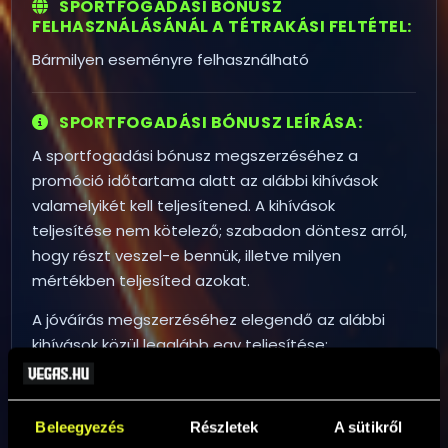
SPORTFOGADÁSI BÓNUSZ
FELHASZNÁLÁSÁNÁL A TÉTRAKÁSI FELTÉTEL:
Bármilyen eseményre felhasználható
SPORTFOGADÁSI BÓNUSZ LEÍRÁSA:
A sportfogadási bónusz megszerzéséhez a
promóció időtartama alatt az alábbi kihívások
valamelyikét kell teljesítened. A kihívások
teljesítése nem kötelező; szabadon döntesz arról,
hogy részt veszel-e bennük, illetve milyen
mértékben teljesíted azokat.
A jóváírás megszerzéséhez elegendő az alábbi
kihívások közül legalább egy teljesítése:
Kihívás 1:
Beleegyezés
Részletek
A sütikről
Fogadáskészítővel (Bet Builder funkció