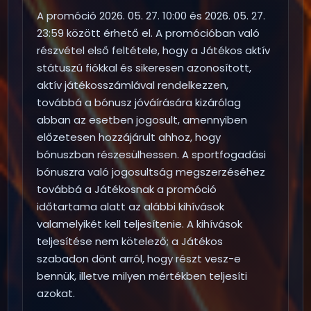
A promóció 2026. 05. 27. 10:00 és 2026. 05. 27.
23:59 között érhető el. A promócióban való
részvétel első feltétele, hogy a Játékos aktív
státuszú fiókkal és sikeresen azonosított,
aktív játékosszámlával rendelkezzen,
továbbá a bónusz jóváírására kizárólag
abban az esetben jogosult, amennyiben
előzetesen hozzájárult ahhoz, hogy
bónuszban részesülhessen. A sportfogadási
bónuszra való jogosultság megszerzéséhez
továbbá a Játékosnak a promóció
időtartama alatt az alábbi kihívások
valamelyikét kell teljesítenie. A kihívások
teljesítése nem kötelező; a Játékos
szabadon dönt arról, hogy részt vesz-e
bennük, illetve milyen mértékben teljesíti
azokat.