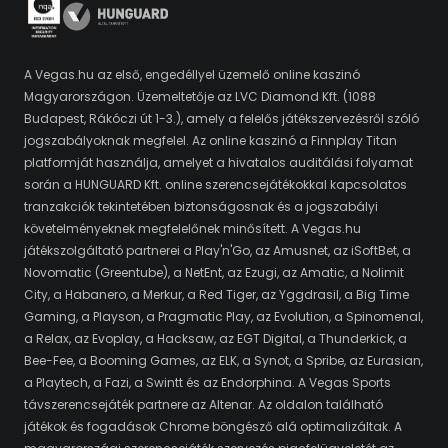
A Vegas.hu az első, engedéllyel üzemelő online kaszinó
Magyarországon. Üzemeltetője az LVC Diamond Kft. (1088
Budapest, Rákóczi út 1-3.), amely a felelős játékszervezésről szóló
jogszabályoknak megfelel. Az online kaszinó a Finnplay Titan
platformját használja, amelyet a hivatalos auditálási folyamat
során a HUNGUARD Kft. online szerencsejátékokkal kapcsolatos
tranzakciók tekintetében biztonságosnak és a jogszabályi
követelményeknek megfelelőnek minősített. A Vegas.hu
játékszolgáltató partnerei a Play'n'Go, az Amusnet, az iSoftBet, a
Novomatic (Greentube), a NetEnt, az Ezugi, az Amatic, a Nolimit
City, a Habanero, a Merkur, a Red Tiger, az Yggdrasil, a Big Time
Gaming, a Playson, a Pragmatic Play, az Evolution, a Spinomenal,
a Relax, az Evoplay, a Hacksaw, az EGT Digital, a Thunderkick, a
Bee-Fee, a Booming Games, az ELK, a Synot, a Spribe, az Eurasian,
a Playtech, a Fazi, a Swintt és az Endorphina. A Vegas Sports
távszerencsejáték partnere az Altenar. Az oldalon található
játékok és fogadások Chrome böngésző alá optimalizáltak. A