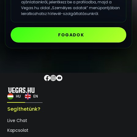
ajánlatainkról, jelentkezz be a profilodba, majd a
Vegas.hu oldal „Személyes adatok” menüpontjában
leiratkozhatsz hírlevél-szolgáltatásunkról.
FOGADOK
HU
EN
Segíthetünk?
Live Chat
Kapcsolat