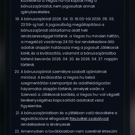
közvetlenül a Vegas.hu-tól kapták meg a
bónuszajánlatot, nem jogosultak annak
igénybevételére.
A bónuszajánlat 2026. 04. 13. 16:00-tól 2026. 05. 03.
23:59-ig tart. A jogosultság megállapítása a
bónuszajánlat időtartama alatt heti
rendszerességgel történik: a Vegas.hu minden hétfőn,
a megelőző vasárnap 24:00-kor rendelkezésre álló
adatok alapján határozza meg a jogosult Játékosok
körét, és a kiválasztás, valamint a bónuszajánlatba
történő bevonás 2026. 04. 20. és 2026. 04. 27. napján
történik.
A bónuszajánlat személyre szabott ajánlatnak
minősül. A kiválasztás a Vegas.hu belső
szegmentálási szempontjai és adatfeldolgozási
folyamatai alapján történik, amelyek során a
Szervező a Játékosok korábbi, a Vegas.hu-val végzett
tevékenységéhez kapcsolódó adatokat veszi
figyelembe.
A bónuszajánlatban és a játékban való részvételre a
regisztrációval elfogadott
Részvételi szabályzat
rendelkezései is érvényesek.
Amennyiben a továbbiakban nem szeretnél értesülni