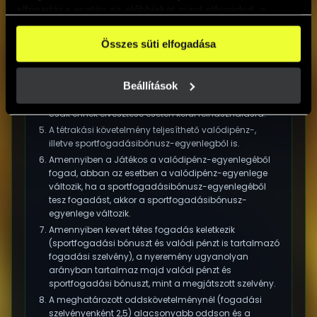
követelménye nem fog haladni. Amint teljesült az
elfogadása esetén az előbbieket mind elfogadod, a 
előző aktív bónusz tétrakási követelménye (vagy a
beállításokban pedig egyesével dönthethetsz arról, hogy 
Játékos lemond róla), vagy lejár a teljesítésre
a weboldal használatához elengedhetetlen sütiken kívül 
rendelkezésre álló határidő, automatikusan
Összes süti elfogadása
milyen célokat engedélyez.
aktiválódik az igénylési időrend szerint következő
A weboldalainkon használt sütikről további információkat 
bónusz.
erre a linkre kattintva a 
Süti tájékoztatónkban
 találsz!
Beállítások
A bónuszajánlatban a Játékos mindig először a
valódipénz-egyenlegéből játszik, a bónuszösszeg
csak ennek elvesztése esetén kerül felhasználásra.
A tétrakási követelmény teljesíthető valódipénz-,
illetve sportfogadásibónusz-egyenlegből is.
Amennyiben a Játékos a valódipénz-egyenlegéből
fogad, abban az esetben a valódipénz-egyenlege
változik, ha a sportfogadásibónusz-egyenlegéből
tesz fogadást, akkor a sportfogadásibónusz-
egyenlege változik.
Amennyiben kevert tétes fogadás keletkezik
(sportfogadási bónuszt és valódi pénzt is tartalmazó
fogadási szelvény), a nyeremény ugyanolyan
arányban tartalmaz majd valódi pénzt és
sportfogadási bónuszt, mint a megjátszott szelvény.
A meghatározott oddskövetelménynél (fogadási
szelvényenként 2,5) alacsonyabb oddson és a