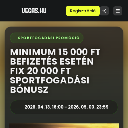
Regisztráció
SPORTFOGADÁSI PROMÓCIÓ
MINIMUM 15 000 FT
BEFIZETÉS ESETÉN
FIX 20 000 FT
SPORTFOGADÁSI
BÓNUSZ
2026. 04. 13. 16:00 – 2026. 05. 03. 23:59