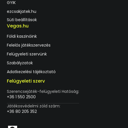
GYIK
ezcsakjatek.hu
Süti beállítások
Vegas.hu
Földi kaszinóink
Felelős játékszervezés
Felügyeleti szervünk
Szabályzatok
Adatkezelési tájékoztató
Felügyeleti szerv
Szerencsejáték-felügyeleti Hatóság:
+36 1 550 2500
Játékosvédelmi zöld szám:
+36 80 205 352