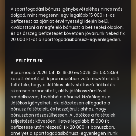
A sportfogadási bónusz igénybevételéhez nincs más
dolgod, mint megtenni egy legalább 15 000 Ft-os
befizetést az ajánlat érvényességi idején belül,
kiválasztani a megfelelő bónuszt a befizetési oldalon,
és az összeg befizetését követően jóváírunk Neked fix
20 000 Ft-ot a sportfogadásibónusz-egyenlegeden.
FELTÉTELEK
A promóció 2026. 04. 13. 16:00 és 2026. 05. 03. 23:59
között érhető el. A promócióban való részvétel első
feltétele, hogy a Játékos aktív státuszú fiókkal és
sikeresen azonosított, aktív játékosszámlával
rendelkezzen, továbbá a bónuszt kizárólag az a
Játékos igényelheti, aki előzetesen elfogadta a
bónusz feltételeit, és hozzájárult ahhoz, hogy
bónuszban részesülhessen. A Játékos a feltételek
teljesítését követően, illetve legalább 15 000 Ft
befizetése után részesül fix 20 000 Ft bónuszban,
amelyet a sportfogadásibónusz-egyenlegén írunk