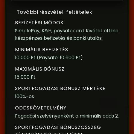
További részvételi feltételek
BEFIZETÉSI MÓDOK
SimplePay, K&H, paysafecard. Kivétel: offline
készpénzes befizetés és banki utalás.
MINIMÁLIS BEFIZETÉS
10 000 Ft (Paysafe: 10 600 Ft)
MAXIMÁLIS BÓNUSZ
15 000 Ft
SPORTFOGADÁSI BÓNUSZ MÉRTÉKE
100%-os
ODDSKÖVETELMÉNY
Fogadási szelvényenként a minimális odds 2.
SPORTFOGADÁSI BÓNUSZÖSSZEG