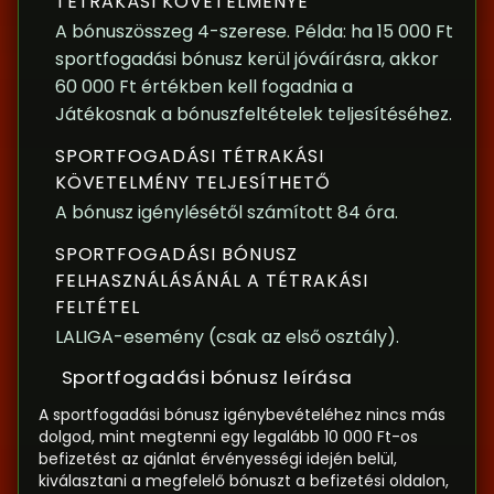
TÉTRAKÁSI KÖVETELMÉNYE
A bónuszösszeg 4-szerese. Példa: ha 15 000 Ft
sportfogadási bónusz kerül jóváírásra, akkor
60 000 Ft értékben kell fogadnia a
Játékosnak a bónuszfeltételek teljesítéséhez.
SPORTFOGADÁSI TÉTRAKÁSI
KÖVETELMÉNY TELJESÍTHETŐ
A bónusz igénylésétől számított 84 óra.
SPORTFOGADÁSI BÓNUSZ
FELHASZNÁLÁSÁNÁL A TÉTRAKÁSI
FELTÉTEL
LALIGA-esemény (csak az első osztály).
Sportfogadási bónusz leírása
A sportfogadási bónusz igénybevételéhez nincs más
dolgod, mint megtenni egy legalább 10 000 Ft-os
befizetést az ajánlat érvényességi idején belül,
kiválasztani a megfelelő bónuszt a befizetési oldalon,