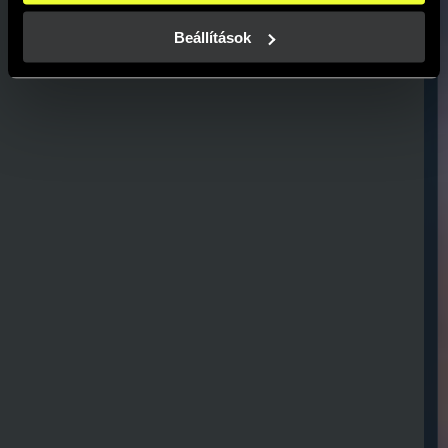
sportfogadásibónusz-egyenlegéből tesz
A weboldalainkon használt sütikről további információkat 
fogadást, akkor a sportfogadásibónusz-
erre a linkre kattintva a 
Süti tájékoztatónkban
 találsz!
Beállítások
egyenlege változik.
7.
Amennyiben kevert tétes fogadás keletkezik
(sportfogadási bónuszt és valódi pénzt is
tartalmazó fogadási szelvény), a nyeremény
ugyanolyan arányban tartalmaz majd valódi
pénzt és sportfogadási bónuszt, mint a
megjátszott szelvény.
8.
Azok a fogadások nem számítanak bele a
tétrakási követelménybe, amelyek esetén
fogadási szelvényenként a nyereményszorzó
(vagy az eredő odds) értéke nem éri el a 2-t.
9.
A bónuszról a Játékos önként lemondhat.
10.
Amennyiben a Játékos nem használja fel a
jóváírt sportfogadási bónusz összegét, bármikor
kezdeményezheti saját tőkéjének és az abból
nyert nyereményeknek a kifizetését, így viszont
az előzetesen jóváírt sportfogadásibónusz-
összegről lemond. Kifizetéskor a Játékos minden