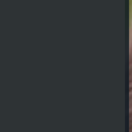
vagy e-mail-címükre SMS vagy e-mail
formájában. Azok a Játékosok, akik nem
közvetlenül a Vegas.hu-tól kapták meg a
bónuszajánlatot, nem jogosultak annak
igénybevételére.
19.
A bónuszajánlat személyre szabott ajánlatnak
minősül. A kiválasztás a Vegas.hu belső
szegmentálási szempontjai és adatfeldolgozási
folyamatai alapján történik, amelyek során a
Szervező a Játékosok korábbi, a Vegas.hu-val
végzett tevékenységéhez kapcsolódó adatokat
veszi figyelembe.
20.
A bónuszajánlatban és a játékban való
részvételre a regisztrációval elfogadott
Részvételi szabályzat
rendelkezései is
érvényesek.
21.
Amennyiben a továbbiakban nem szeretnél
értesülni ajánlatainkról, jelentkezz be a
profilodba, majd a Vegas.hu oldal „Személyes
adatok” menüpontjában leiratkozhatsz hírlevél-