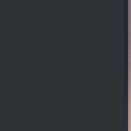
Qvik
Kivétel
Offline készpénzes befizetés, banki utalás, SimplePay, K&H
és paysafe
Minimális befizetés
3 000 Ft
Sportfogadási bónusz mértéke
Fix 6 000 Ft bónusz
Sportfogadási bónuszösszeg tétrakási
követelménye
A bónuszösszeg 2-szerese. Példa: ha 6 000 Ft
sportfogadási bónusz kerül jóváírásra, akkor 12 000 Ft