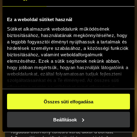
fogadást tesz maximum 5 000 Ft értékben
(minimálisan 2-es oddskövetelménnyel) bármely
sporteseményre, illetve a fogadási szelvényen az
Ez a weboldal sütiket használ
„Ingyenes fogadás felhasználása” opciót kiválasztja.
Az így kapott bónuszból a Játékos bármely
Sütiket alkalmazunk weboldalunk működésének 
sporteseményre fogadhat abban az értékben,
biztosításához, használatának megkönnyítéséhez, hogy 
amennyiért a korábbi fogadását tette, de maximum
a legjobb fogyasztói élményt nyújthassuk a tartalmak és 
5 000 Ft értékben. A bónuszból tett fogadását akkor
hirdetések személyre szabásához, a közösségi funkciók 
tudja felhasználni, ha a fogadási szelvényen aktiválja
biztosításához, valamint weboldalforgalmunk 
az „Ingyenes fogadás felhasználása” opciót.
elemzéséhez. Ezek a sütik segítenek nekünk abban, 
hogy jobban megértsük, hogyan használják látogatóink a 
Abban az esetben, ha az így megtett fogadás
weboldalunkat, ezáltal folyamatosan tudjuk fejleszteni 
nyertesként kerül kiértékelésre, úgy a Játékos a
szolgáltatásainkat és a Te élményed. Az összes süti 
fogadási szelvény nettó nyereményét kapja meg a
elfogadása esetén az előbbieket mind elfogadod, a 
valódipénz-egyenlegére, a megtett tét nélkül. Példa:
beállításokban pedig egyesével dönthethetsz arról, hogy 
5 000 Ft értékű ingyenes fogadás esetén,
a weboldal használatához elengedhetetlen sütiken kívül 
amennyiben a 2-es oddson megtett fogadási
Összes süti elfogadása
milyen célokat engedélyez.
szelvény nyertes lesz, akkor nem 10 000 Ft-ot írunk
A weboldalainkon használt sütikről további információkat 
jóvá, hanem 5 000 Ft nyereményt. Amennyiben a
erre a linkre kattintva a 
Süti tájékoztatónkban
 találsz!
fogadási szelvény vesztesként kerül kiértékelésre,
Beállítások
vagy a fogadási szelvényen megjátszott összes
fogadási esemény törlésre kerül, akkor a bónusz