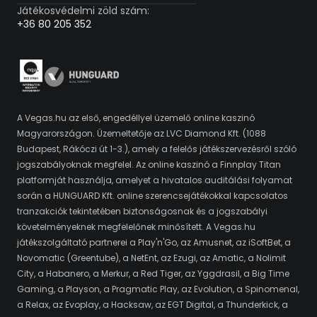
Játékosvédelmi zöld szám:
+36 80 205 352
A Vegas.hu az első, engedéllyel üzemelő online kaszinó
Magyarországon. Üzemeltetője az LVC Diamond Kft. (1088
Budapest, Rákóczi út 1-3.), amely a felelős játékszervezésről szóló
jogszabályoknak megfelel. Az online kaszinó a Finnplay Titan
platformját használja, amelyet a hivatalos auditálási folyamat
során a HUNGUARD Kft. online szerencsejátékokkal kapcsolatos
tranzakciók tekintetében biztonságosnak és a jogszabályi
követelményeknek megfelelőnek minősített. A Vegas.hu
játékszolgáltató partnerei a Play'n'Go, az Amusnet, az iSoftBet, a
Novomatic (Greentube), a NetEnt, az Ezugi, az Amatic, a Nolimit
City, a Habanero, a Merkur, a Red Tiger, az Yggdrasil, a Big Time
Gaming, a Playson, a Pragmatic Play, az Evolution, a Spinomenal,
a Relax, az Evoplay, a Hacksaw, az EGT Digital, a Thunderkick, a