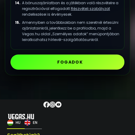
14.
A bónuszajánlatban és a játékban való részvételre a
regisztrációval elfogadott
Részvételi szabályzat
rendelkezései is érvényesek.
15.
Amennyiben a továbbiakban nem szeretnél értesülni
ajánlatainkról, jelentkezz be a profilodba, majd a
Vegas.hu oldal „Személyes adatok” menüpontjában
leiratkozhatsz hírlevél-szolgáltatásunkról.
FOGADOK
HU
EN