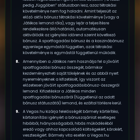
pedig „függőben” státuszban lesz, azaz tétrakási
követelménye nem fog haladni. Amint teljesült az
előző aktív bónusz tétrakási követelménye (vagy a
Játékos lemond róla), vagy lejár a teljesítésre
rendelkezésre álló határidő, automatikusan
aktiválódik az igénylési időrend szerint következő
bónusz. A sportfogadási bónusz és a kaszinóbónusz
egyenlege egymástól független, azok tétrakási
követelménye is egymástól függetlenül működik.
8.
Amennyiben a Játékos nem használja fel a jóváírt
sportfogadási bónusz összegét, bármikor
kezdeményezheti saját tőkéjének és az abból nyert
nyereményeknek a kifizetését, így viszont az
előzetesen jóváírt sportfogadásibónusz-összegről
lemond. Kifizetéskor a Játékos minden
sportfogadási bónuszáról (függetlenül az adott
bónusz státuszától) lemond, és ezáltal törlésre kerül.
9.
A Vegas.hu kizárja felelősségét bármely kártérítési,
kártalanítási igényért a bónuszajánlat esetleges
hibáiból, hiányosságaiból, hibás működéséből
eredő vagy ahhoz kapcsolódó költségekért, károkért,
veszteségért. Bármely vita esetén a Vegas.hu