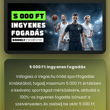
5 000 Ft ingyenes fogadás
Válogass a Vegas.hu óriási sportfogadási
kínálatából, fogadj maximum 5 000 Ft értékben
a kedvenc sportágad mérkőzésére, aktiváld a
100%-os ingyenes fogadás bónuszt a
szelvényeden, és zsebelj be akár 5 000 Ft