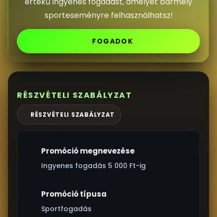
értékű ingyenes fogadást, amelyet bármely
sporteseményre felhasználhatsz!
FOGADOK
RÉSZVÉTELI SZABÁLYZAT
RÉSZVÉTELI SZABÁLYZAT
Promóció megnevezése
Ingyenes fogadás 5 000 Ft-ig
Promóció típusa
Sportfogadás