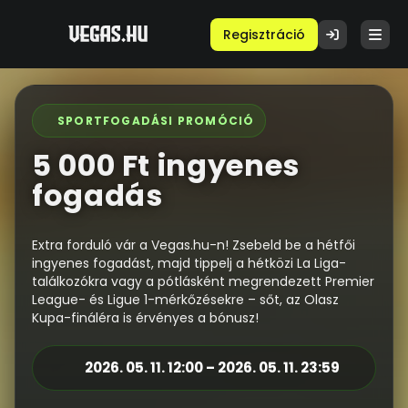
Regisztráció
SPORTFOGADÁSI PROMÓCIÓ
5 000 Ft ingyenes
fogadás
Extra forduló vár a Vegas.hu-n! Zsebeld be a hétfői
ingyenes fogadást, majd tippelj a hétközi La Liga-
találkozókra vagy a pótlásként megrendezett Premier
League- és Ligue 1-mérkőzésekre – sőt, az Olasz
Kupa-fináléra is érvényes a bónusz!
2026. 05. 11. 12:00 – 2026. 05. 11. 23:59