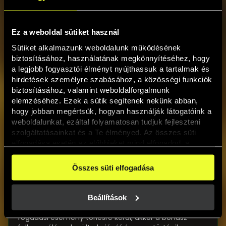
fogadást tesz maximum 5 000 Ft értékben
(minimálisan 2-es oddskövetelménnyel) bármely
sporteseményre, illetve a fogadási szelvényen az
Ez a weboldal sütiket használ
„Ingyenes fogadás felhasználása” opciót kiválasztja.
Az így kapott bónuszból a Játékos bármely
Sütiket alkalmazunk weboldalunk működésének 
sporteseményre fogadhat abban az értékben,
biztosításához, használatának megkönnyítéséhez, hogy 
amennyiért a korábbi fogadását tette, de maximum
a legjobb fogyasztói élményt nyújthassuk a tartalmak és 
5 000 Ft értékben. A bónuszból tett fogadását akkor
hirdetések személyre szabásához, a közösségi funkciók 
tudja felhasználni, ha a fogadási szelvényen aktiválja
biztosításához, valamint weboldalforgalmunk 
az „Ingyenes fogadás felhasználása” opciót.
elemzéséhez. Ezek a sütik segítenek nekünk abban, 
hogy jobban megértsük, hogyan használják látogatóink a 
Abban az esetben, ha az így megtett fogadás
weboldalunkat, ezáltal folyamatosan tudjuk fejleszteni 
nyertesként kerül kiértékelésre, úgy a Játékos a
szolgáltatásainkat és a Te élményed. Az összes süti 
fogadási szelvény nettó nyereményét kapja meg a
elfogadása esetén az előbbieket mind elfogadod, a 
valódipénz-egyenlegére, a megtett tét nélkül. Példa:
beállításokban pedig egyesével dönthethetsz arról, hogy 
5 000 Ft értékű ingyenes fogadás esetén,
a weboldal használatához elengedhetetlen sütiken kívül 
amennyiben a 2-es oddson megtett fogadási
Összes süti elfogadása
milyen célokat engedélyez.
szelvény nyertes lesz, akkor nem 10 000 Ft-ot írunk
A weboldalainkon használt sütikről további információkat 
jóvá, hanem 5 000 Ft nyereményt. Amennyiben a
erre a linkre kattintva a 
Süti tájékoztatónkban
 találsz!
fogadási szelvény vesztesként kerül kiértékelésre,
Beállítások
vagy a fogadási szelvényen megjátszott összes
fogadási esemény törlésre kerül, akkor a bónusz