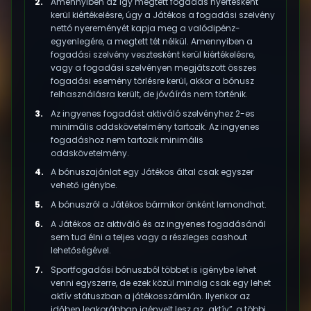
2.
Amennyiben az így megtett fogadás nyertesként
kerül kiértékelésre, úgy a Játékos a fogadási szelvény
nettó nyereményét kapja meg a valódipénz-
egyenlegére, a megtett tét nélkül. Amennyiben a
fogadási szelvény vesztesként kerül kiértékelésre,
vagy a fogadási szelvényen megjátszott összes
fogadási esemény törlésre kerül, akkor a bónusz
felhasználásra került, de jóváírás nem történik.
3.
Az ingyenes fogadást aktiváló szelvényhez 2-es
minimális oddskövetelmény tartozik. Az ingyenes
fogadáshoz nem tartozik minimális
oddskövetelmény.
4.
A bónuszajánlat egy Játékos által csak egyszer
vehető igénybe.
5.
A bónuszról a Játékos bármikor önként lemondhat.
6.
A Játékos az aktiváló és az ingyenes fogadásánál
sem tud élni a teljes vagy a részleges cashout
lehetőségével.
7.
Sportfogadási bónuszból többet is igénybe lehet
venni egyszerre, de ezek közül mindig csak egy lehet
aktív státuszban a játékosszámlán. Ilyenkor az
időben legkorábban igényelt lesz az „aktív”, a többi