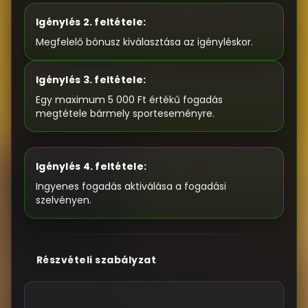
Igénylés 2. feltétele:
Megfelelő bónusz kiválasztása az igényléskor.
Igénylés 3. feltétele:
Egy maximum 5 000 Ft értékű fogadás
megtétele bármely sporteseményre.
Igénylés 4. feltétele:
Ingyenes fogadás aktiválása a fogadási
szelvényen.
Részvételi szabályzat