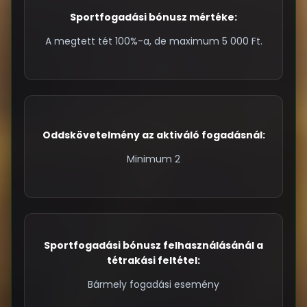
Sportfogadási bónusz mértéke:
A megtett tét 100%-a, de maximum 5 000 Ft.
Oddskövetelmény az aktiváló fogadásnál:
Minimum 2
Sportfogadási bónusz felhasználásánál a
tétrakási feltétel:
Bármely fogadási esemény