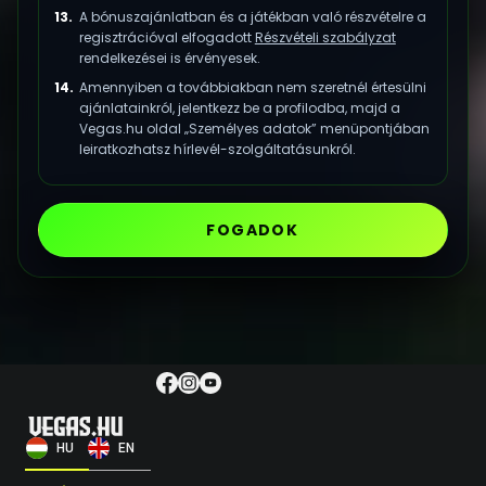
13.
A bónuszajánlatban és a játékban való részvételre a
regisztrációval elfogadott
Részvételi szabályzat
rendelkezései is érvényesek.
14.
Amennyiben a továbbiakban nem szeretnél értesülni
ajánlatainkról, jelentkezz be a profilodba, majd a
Vegas.hu oldal „Személyes adatok” menüpontjában
leiratkozhatsz hírlevél-szolgáltatásunkról.
FOGADOK
HU
EN