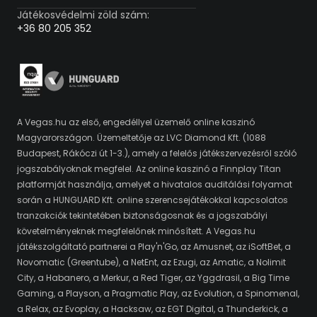
Játékosvédelmi zöld szám:
+36 80 205 352
A Vegas.hu az első, engedéllyel üzemelő online kaszinó
Magyarországon. Üzemeltetője az LVC Diamond Kft. (1088
Budapest, Rákóczi út 1-3.), amely a felelős játékszervezésről szóló
jogszabályoknak megfelel. Az online kaszinó a Finnplay Titan
platformját használja, amelyet a hivatalos auditálási folyamat
során a HUNGUARD Kft. online szerencsejátékokkal kapcsolatos
tranzakciók tekintetében biztonságosnak és a jogszabályi
követelményeknek megfelelőnek minősített. A Vegas.hu
játékszolgáltató partnerei a Play'n'Go, az Amusnet, az iSoftBet, a
Novomatic (Greentube), a NetEnt, az Ezugi, az Amatic, a Nolimit
City, a Habanero, a Merkur, a Red Tiger, az Yggdrasil, a Big Time
Gaming, a Playson, a Pragmatic Play, az Evolution, a Spinomenal,
a Relax, az Evoplay, a Hacksaw, az EGT Digital, a Thunderkick, a