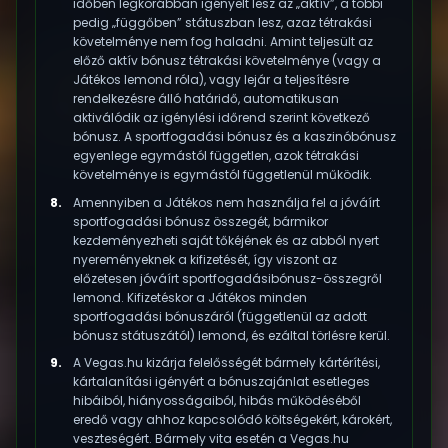
időben legkorábban igényelt lesz az „aktív”, a többi
pedig „függőben” státuszban lesz, azaz tétrakási
követelménye nem fog haladni. Amint teljesült az
előző aktív bónusz tétrakási követelménye (vagy a
Játékos lemond róla), vagy lejár a teljesítésre
rendelkezésre álló határidő, automatikusan
aktiválódik az igénylési időrend szerint következő
bónusz. A sportfogadási bónusz és a kaszinóbónusz
egyenlege egymástól független, azok tétrakási
követelménye is egymástól függetlenül működik.
8.
Amennyiben a Játékos nem használja fel a jóváírt
sportfogadási bónusz összegét, bármikor
kezdeményezheti saját tőkéjének és az abból nyert
nyereményeknek a kifizetését, így viszont az
előzetesen jóváírt sportfogadásibónusz-összegről
lemond. Kifizetéskor a Játékos minden
sportfogadási bónuszáról (függetlenül az adott
bónusz státuszától) lemond, és ezáltal törlésre kerül.
9.
A Vegas.hu kizárja felelősségét bármely kártérítési,
kártalanítási igényért a bónuszajánlat esetleges
hibáiból, hiányosságaiból, hibás működéséből
eredő vagy ahhoz kapcsolódó költségekért, károkért,
veszteségért. Bármely vita esetén a Vegas.hu