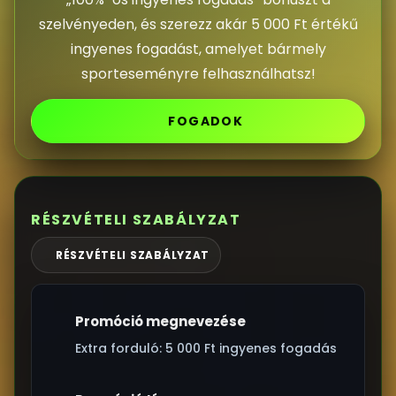
szelvényeden, és szerezz akár 5 000 Ft értékű
ingyenes fogadást, amelyet bármely
sporteseményre felhasználhatsz!
FOGADOK
RÉSZVÉTELI SZABÁLYZAT
RÉSZVÉTELI SZABÁLYZAT
Promóció megnevezése
Extra forduló: 5 000 Ft ingyenes fogadás