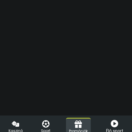
Élő sport
Kaszinó
Sport
Promóciók