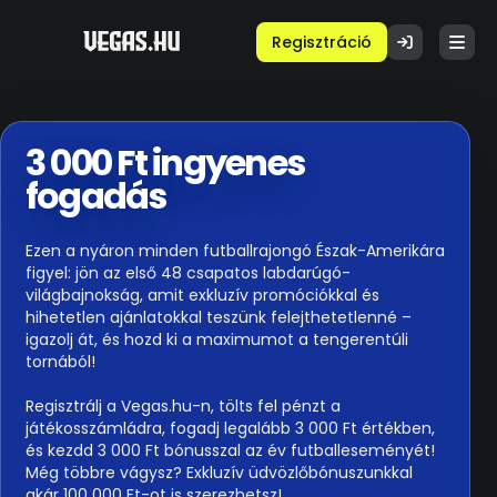
Regisztráció
3 000 Ft ingyenes
fogadás
Ezen a nyáron minden futballrajongó Észak-Amerikára
figyel: jön az első 48 csapatos labdarúgó-
világbajnokság, amit exkluzív promóciókkal és
hihetetlen ajánlatokkal teszünk felejthetetlenné –
igazolj át, és hozd ki a maximumot a tengerentúli
tornából!
Regisztrálj a Vegas.hu-n, tölts fel pénzt a
játékosszámládra, fogadj legalább 3 000 Ft értékben,
és kezdd 3 000 Ft bónusszal az év futballeseményét!
Még többre vágysz? Exkluzív üdvözlőbónuszunkkal
akár 100 000 Ft-ot is szerezhetsz!