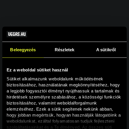
2026-os világbajnokság mérkőzéseire használhat fel
egy összegben, egy fogadási szelvényen.
Igénylés 2. feltétele:
A promócióban való részvétel további feltétele, hogy
Beleegyezés
Részletek
A sütikről
a Játékos a regisztráció során a FORTUNA3000
affiliate kódot használja. A kód nélkül regisztrált
Játékosok nem jogosultak a bónusz igénybevételére.
Ez a weboldal sütiket használ
Sütiket alkalmazunk weboldalunk működésének 
Igénylés 3. feltétele:
biztosításához, használatának megkönnyítéséhez, hogy 
a legjobb fogyasztói élményt nyújthassuk a tartalmak és 
hirdetések személyre szabásához, a közösségi funkciók 
Sportfogadási bónusz mértéke:
biztosításához, valamint weboldalforgalmunk 
elemzéséhez. Ezek a sütik segítenek nekünk abban, 
hogy jobban megértsük, hogyan használják látogatóink a 
Oddskövetelmény az aktiváló
weboldalunkat, ezáltal folyamatosan tudjuk fejleszteni 
fogadásnál:
szolgáltatásainkat és a Te élményed. Az összes süti 