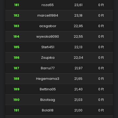
181
roza55
23,61
0 Ft
182
marcell1994
23,18
0 Ft
183
acsgabor
22,95
0 Ft
184
wywoka9090
22,55
0 Ft
185
Stefi451
22,13
0 Ft
186
Zsupika
22,04
0 Ft
187
Barrui77
21,97
0 Ft
188
Hegemama3
21,65
0 Ft
189
Bettina05
21,40
0 Ft
190
Bizotsag
21,03
0 Ft
191
Boldi18
21,00
0 Ft