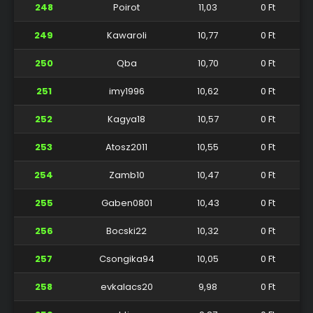
248
Poirot
11,03
0 Ft
249
Kawaroli
10,77
0 Ft
250
Qba
10,70
0 Ft
251
imy1996
10,62
0 Ft
252
Kagya18
10,57
0 Ft
253
Atosz2011
10,55
0 Ft
254
Zamb10
10,47
0 Ft
255
Gaben0801
10,43
0 Ft
256
Bocski22
10,32
0 Ft
257
Csongika94
10,05
0 Ft
258
evkalacs20
9,98
0 Ft