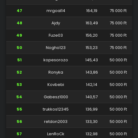
47
mrgoal14
164,19
75 000 Ft
48
Ajdy
163,49
75 000 Ft
49
Fuze03
156,20
75 000 Ft
50
Nogho123
153,23
75 000 Ft
51
kopesorozo
145,43
50 000 Ft
52
Ronyka
143,86
50 000 Ft
53
Kovbebi
142,14
50 000 Ft
54
Gabesz1000
140,57
50 000 Ft
55
trukkos12345
136,99
50 000 Ft
56
retdon2003
133,30
50 000 Ft
57
LenRoCk
132,98
50 000 Ft