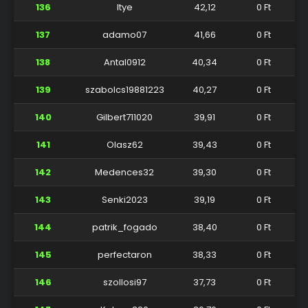
136
Itye
42,12
0 Ft
137
adamo07
41,66
0 Ft
138
Antal0912
40,34
0 Ft
139
szabolcs19881223
40,27
0 Ft
140
Gilbert711020
39,91
0 Ft
141
Olasz62
39,43
0 Ft
142
Medences32
39,30
0 Ft
143
Senki2023
39,19
0 Ft
144
patrik_fogado
38,40
0 Ft
145
perfectaron
38,33
0 Ft
146
szollosi97
37,73
0 Ft