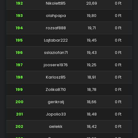
192
Nikolett85
20,69
0 Ft
193
olahpapa
19,80
0 Ft
194
rozsaf888
19,71
0 Ft
195
Lajtabar222
19,45
0 Ft
196
sslaziofan71
19,43
0 Ft
197
joosere1976
19,25
0 Ft
198
Karlosz85
18,91
0 Ft
199
Zolika8710
18,78
0 Ft
200
gerikralj
18,66
0 Ft
201
Jopolio33
18,48
0 Ft
202
aelekk
18,42
0 Ft