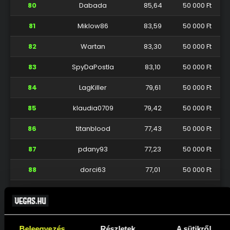
80
Dabada
85,64
50 000 Ft
81
Miklow86
83,59
50 000 Ft
82
Wartan
83,30
50 000 Ft
83
SpyDaPostla
83,10
50 000 Ft
84
LagKiller
79,61
50 000 Ft
85
klaudia0709
79,42
50 000 Ft
86
titanblood
77,43
50 000 Ft
87
pdany93
77,23
50 000 Ft
88
dorci63
77,01
50 000 Ft
89
zozo3004
74,49
50 000 Ft
90
peldiero
71,80
50 000 Ft
Beleegyezés
Részletek
A sütikről