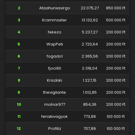
2
Ataahunxavirgo
22 075,27
850 000 Ft
3
Krammaster
13 132,62
500 000 Ft
4
fekezo
5 237,27
200 000 Ft
5
WapPeti
2 720,64
200 000 Ft
6
fogado1
2 365,56
200 000 Ft
7
fjoci90
2 318,04
200 000 Ft
8
Kriszkiki
1 227,15
200 000 Ft
9
thevigilante
1 012,85
200 000 Ft
10
molnar977
854,36
200 000 Ft
11
feriakivagyok
773,89
100 000 Ft
12
Profitiz
707,89
100 000 Ft