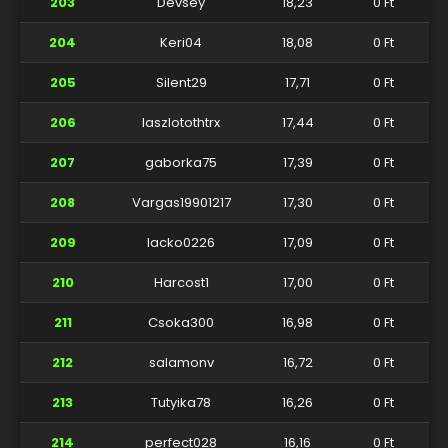
203
Devsey
18,23
0 Ft
204
Keri04
18,08
0 Ft
205
Silent29
17,71
0 Ft
206
laszlotothtrx
17,44
0 Ft
207
gaborka75
17,39
0 Ft
208
Vargas19901217
17,30
0 Ft
209
lacko0226
17,09
0 Ft
210
Harcost1
17,00
0 Ft
211
Csoka300
16,98
0 Ft
212
salamonv
16,72
0 Ft
213
Tutyika78
16,26
0 Ft
214
perfect028
16,16
0 Ft