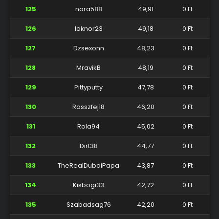
125
nora588
49,91
0 Ft
126
laknor23
49,18
0 Ft
127
Dzsexonn
48,23
0 Ft
128
MravikB
48,19
0 Ft
129
Pittyputty
47,78
0 Ft
130
Rosszfej18
46,20
0 Ft
131
Rola94
45,02
0 Ft
132
Dirt38
44,77
0 Ft
133
TheRealDubaiPapa
43,87
0 Ft
134
Kisbogi33
42,72
0 Ft
135
Szabadsag76
42,20
0 Ft