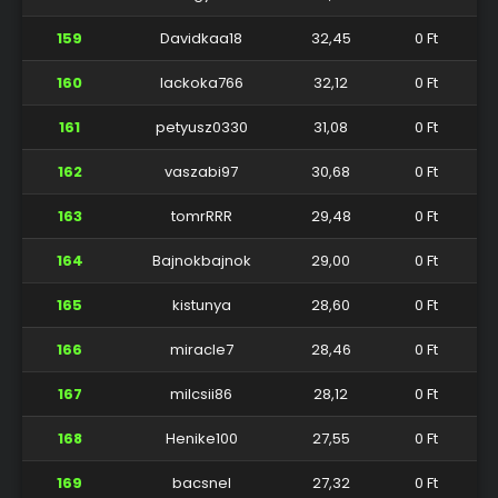
159
Davidkaa18
32,45
0 Ft
160
lackoka766
32,12
0 Ft
161
petyusz0330
31,08
0 Ft
162
vaszabi97
30,68
0 Ft
163
tomrRRR
29,48
0 Ft
164
Bajnokbajnok
29,00
0 Ft
165
kistunya
28,60
0 Ft
166
miracle7
28,46
0 Ft
167
milcsii86
28,12
0 Ft
168
Henike100
27,55
0 Ft
169
bacsnel
27,32
0 Ft