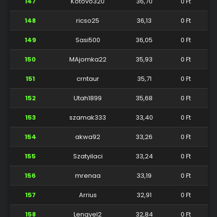
147
Kotovo320
36,70
0 Ft
148
ricso25
36,13
0 Ft
149
Sasi500
36,05
0 Ft
150
MAjomka22
35,93
0 Ft
151
crntaur
35,71
0 Ft
152
Utah1899
35,68
0 Ft
153
szamak333
33,40
0 Ft
154
akwa92
33,26
0 Ft
155
Szatyilaci
33,24
0 Ft
156
mrenaa
33,19
0 Ft
157
Arrius
32,91
0 Ft
158
Lengyel2
32,84
0 Ft