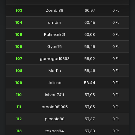
103
Zombi88
60,97
0 Ft
104
dmdm
60,45
0 Ft
105
Patimark21
60,08
0 Ft
106
Gyuri75
59,45
0 Ft
107
gamegod0893
58,92
0 Ft
108
Mart1n
58,46
0 Ft
109
Jalicsb
58,44
0 Ft
110
Istvan7411
57,95
0 Ft
111
arnold981005
57,85
0 Ft
112
piccolo88
57,37
0 Ft
113
takacs84
57,33
0 Ft