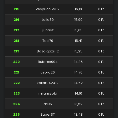
215
vespucci7902
16,10
0 Ft
216
Lelle89
15,90
0 Ft
217
jjuhasz
15,65
0 Ft
218
Tasi79
15,41
0 Ft
219
Bazdigazsi12
15,25
0 Ft
220
Butoros994
14,86
0 Ft
221
csoro26
14,76
0 Ft
222
kollar042412
14,62
0 Ft
223
milanszobi
14,10
0 Ft
224
ati95
13,52
0 Ft
225
SuperST
13,48
0 Ft