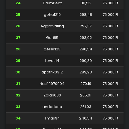
24
DrumPeat
311,55
75 000 Ft
25
goha1219
298,48
75 000 Ft
26
Aggravating
297,37
75 000 Ft
27
Geri85
293,02
75 000 Ft
28
geller123
290,54
75 000 Ft
29
Lovas14
290,39
75 000 Ft
30
dpatrik0312
289,98
75 000 Ft
31
ricsi19970904
270,19
75 000 Ft
32
Zalan000
265,01
75 000 Ft
33
andorlena
261,03
75 000 Ft
34
Tmas94
240,54
75 000 Ft