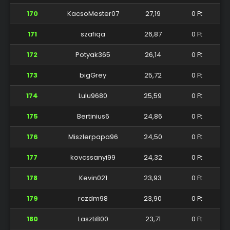
170
KacsoMester07
27,19
0 Ft
171
szafiqa
26,87
0 Ft
172
Potyak365
26,14
0 Ft
173
bigGrey
25,72
0 Ft
174
Lulu9680
25,59
0 Ft
175
Bertinius6
24,86
0 Ft
176
Miszlerpapa96
24,50
0 Ft
177
kovcssanyi99
24,32
0 Ft
178
Kevin021
23,93
0 Ft
179
rczdm98
23,90
0 Ft
180
Laszti800
23,71
0 Ft