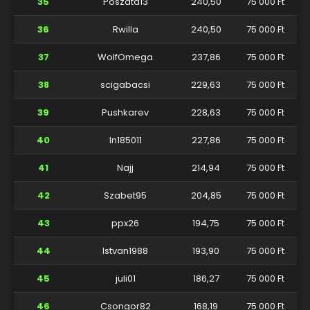
35
Poszata13
240,50
75 000 Ft
36
Rwilla
240,50
75 000 Ft
37
WolfOmega
237,86
75 000 Ft
38
scigabacsi
229,63
75 000 Ft
39
Pushkarev
228,63
75 000 Ft
40
ln185011
227,86
75 000 Ft
41
Najj
214,94
75 000 Ft
42
Szabet95
204,85
75 000 Ft
43
ppx26
194,75
75 000 Ft
44
Istvan1988
193,90
75 000 Ft
45
juli01
186,27
75 000 Ft
46
Csongor82
168,19
75 000 Ft