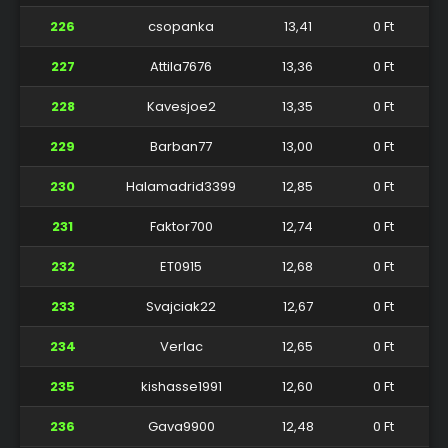
226
csopanka
13,41
0 Ft
227
Attila7676
13,36
0 Ft
228
Kavesjoe2
13,35
0 Ft
229
Barban77
13,00
0 Ft
230
Halamadrid3399
12,85
0 Ft
231
Faktor700
12,74
0 Ft
232
ET0915
12,68
0 Ft
233
Svajciak22
12,67
0 Ft
234
Verlac
12,65
0 Ft
235
kishasse1991
12,60
0 Ft
236
Gava9900
12,48
0 Ft