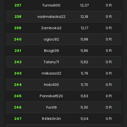
237
Tumia600
12,37
0 Ft
238
vadmalacka22
12,18
0 Ft
239
Zamboka2
12,17
0 Ft
240
ogloc92
11,98
0 Ft
241
Bicigli39
11,96
0 Ft
242
Talany71
11,92
0 Ft
243
milkaaa32
11,79
0 Ft
244
Hoki400
11,70
0 Ft
245
Pannibet520
11,63
0 Ft
246
Yurii19
11,30
0 Ft
247
R41kk0n3n
11,04
0 Ft