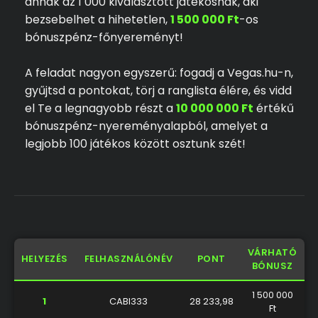
annak az 1 000 kiválasztott játékosnak, aki
bezsebelhet a hihetetlen,
1 500 000 Ft
-os
bónuszpénz-főnyereményt!
A feladat nagyon egyszerű: fogadj a Vegas.hu-n,
gyűjtsd a pontokat, törj a ranglista élére, és vidd
el Te a legnagyobb részt a
10 000 000 Ft
értékű
bónuszpénz-nyereményalapból, amelyet a
legjobb 100 játékos között osztunk szét!
VÁRHATÓ
HELYEZÉS
FELHASZNÁLÓNÉV
PONT
BÓNUSZ
1 500 000
1
CABI333
28 233,98
Ft