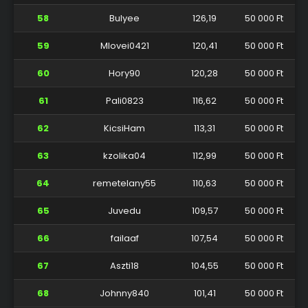
58
Bulyee
126,19
50 000 Ft
59
Mlovei0421
120,41
50 000 Ft
60
Hory90
120,28
50 000 Ft
61
Pali0823
116,62
50 000 Ft
62
KicsiHam
113,31
50 000 Ft
63
kzolika04
112,99
50 000 Ft
64
remetelany55
110,63
50 000 Ft
65
Juvedu
109,57
50 000 Ft
66
failaaf
107,54
50 000 Ft
67
Aszti18
104,55
50 000 Ft
68
Johnny840
101,41
50 000 Ft