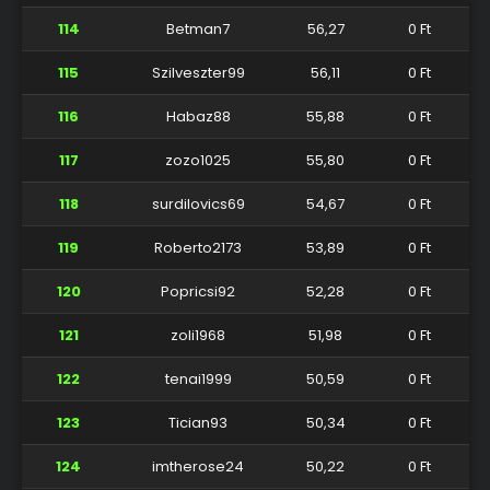
114
Betman7
56,27
0 Ft
115
Szilveszter99
56,11
0 Ft
116
Habaz88
55,88
0 Ft
117
zozo1025
55,80
0 Ft
118
surdilovics69
54,67
0 Ft
119
Roberto2173
53,89
0 Ft
120
Popricsi92
52,28
0 Ft
121
zoli1968
51,98
0 Ft
122
tenai1999
50,59
0 Ft
123
Tician93
50,34
0 Ft
124
imtherose24
50,22
0 Ft