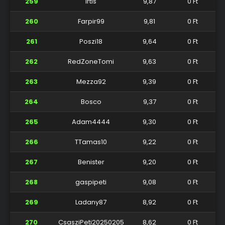
259
Irtis
9,87
0 Ft
260
Farpir99
9,81
0 Ft
261
Poszi18
9,64
0 Ft
262
RedZoneTomi
9,63
0 Ft
263
Mezza92
9,39
0 Ft
264
Bosco
9,37
0 Ft
265
Adam4444
9,30
0 Ft
266
TTamas10
9,22
0 Ft
267
Benister
9,20
0 Ft
268
gaspipeti
9,08
0 Ft
269
Ladany87
8,92
0 Ft
270
CsasziPeti20250205
8,62
0 Ft