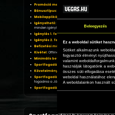
Promóció megnevezése:
Szaloncukor Szerda
Bónusztípus:
Sportfogadás
Mobilapplikáció:
Elérhető mobilapplikációban
Igényelhető:
2025.12.17-én a Szervező által meg
Beleegyezés
minden igényléskor teljesíti a feltételeket.
Igénylés 1. feltétele:
Aktív státuszú fiókkal és sik
Igénylés 2. feltétele:
Sikeres befizetés és megfele
Ez a weboldal sütiket haszn
Befizetési módok:
SimplePay, K&H, paysafecard
Sütiket alkalmazunk webolda
Kivétel:
Offline készpénzes befizetés és banki utalá
fogyasztói élményt nyújthass
Minimális befizetés:
10 000 Ft (Paysafe: 10 527 Ft)
valamint weboldalforgalmunk
Sportfogadási bónusz mértéke:
Fix 10 000 Ft b
használják látogatóink a webo
Követelmény:
Minimum 3-as kötésben és fogadási
összes süti elfogadása eseté
weboldal használatához eleng
Sportfogadási bónuszösszeg tétrakási követ
fogadnia a Játékosnak (legalább hármas kötésben é
A weboldalainkon használt süt
Sportfogadási tétrakási követelmény teljesít