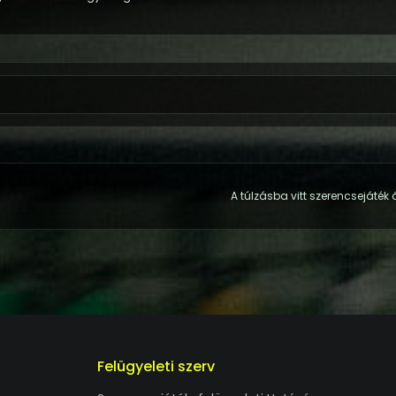
A túlzásba vitt szerencsejáté
Felügyeleti szerv