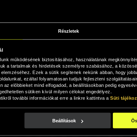
határozott háromszor 1 órában. A játékos akár mindhárom idősávban ig
Részletek
eresen azonosított, aktív játékosszámlával rendelkezik a Játékos.
lő bónusz kiválasztása az igényléskor.
ál
lunk működésének biztosításához, használatának megkönnyítésé
s.
uk a tartalmak és hirdetések személyre szabásához, a közösségi
 elemzéséhez. Ezek a sütik segítenek nekünk abban, hogy jobb
ónusz
ldalunkat, ezáltal folyamatosan tudjuk fejleszteni szolgáltatásai
 szelvényenként a minimális odds 3.
n az előbbieket mind elfogadod, a beállításokban pedig egyesével
edhetetlen sütiken kívül milyen célokat engedélyez.
elménye:
A bónuszösszeg 3-szorosa. Példa: ha 10 000 Ft sportfogadási bón
s fogadási szelvényként a minimális odds 3) a bónuszfeltételek teljesít
ikről további információkat erre a linkre kattintva a 
Süti tájéko
hető:
A bónusz igénylésétől számított 48 óra
Beállítások
Ös