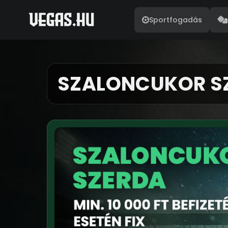
Sportfogadás
SZALONCUKOR SZ