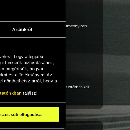
ényelhet bónuszt ugyanazon a napon, amennyiben
A sütikről
hez, hogy a legjobb 
 funkciók biztosításához, 
an megértsük, hogyan 
nkat és a Te élményed. Az 
 dönthethetsz arról, hogy a 
usz kerül jóváírásra, akkor 30 000 Ft értékben kell
éséhez.
ztatónkban
 találsz!
szes süti elfogadása