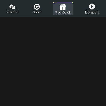
Élő sport
Kaszinó
Sport
Promóciók