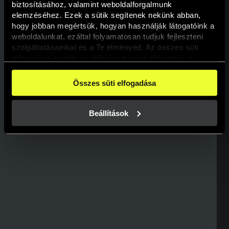
Adatkezelési tájékoztató
biztosításához, valamint weboldalforgalmunk 
elemzéséhez. Ezek a sütik segítenek nekünk abban, 
Felügyeleti szerv
hogy jobban megértsük, hogyan használják látogatóink a 
weboldalunkat, ezáltal folyamatosan tudjuk fejleszteni 
Szerencsejáték-felügyeleti Hatóság:
+36 1 550 2500
szolgáltatásainkat és a Te élményed. Az összes süti 
elfogadása esetén az előbbieket mind elfogadod, a 
Játékosvédelmi zöld szám:
beállításokban pedig egyesével dönthethetsz arról, hogy 
+36 80 205 352
a weboldal használatához elengedhetetlen sütiken kívül 
Összes süti elfogadása
milyen célokat engedélyez.
A weboldalainkon használt sütikről további információkat 
erre a linkre kattintva a 
Süti tájékoztatónkban
 találsz!
Beállítások
A Vegas.hu az első, engedéllyel üzemelő online kaszinó
Magyarországon. Üzemeltetője az LVC Diamond Kft. (1088
Budapest, Rákóczi út 1-3.), amely a felelős játékszervezésről szóló
jogszabályoknak megfelel. Az online kaszinó a Finnplay Titan
platformját használja, amelyet a hivatalos auditálási folyamat
során a HUNGUARD Kft. online szerencsejátékokkal kapcsolatos
tranzakciók tekintetében biztonságosnak és a jogszabályi
követelményeknek megfelelőnek minősített. A Vegas.hu