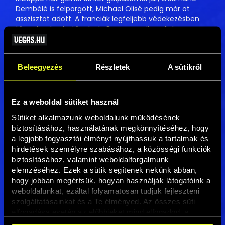
Dembélé is felpörgött, Michael Olisé pedig már öt
asszisztot adott. A franciák legfeljebb védekezésben
tűnnek sebezhetőnek, de Paraguay ellen alighanem a
támadóerő dönthet.
A teljes cikket itt olvashatod
→
Beleegyezés
Részletek
A sütikről
Ez a weboldal sütiket használ
Sütiket alkalmazunk weboldalunk működésének 
biztosításához, használatának megkönnyítéséhez, hogy 
a legjobb fogyasztói élményt nyújthassuk a tartalmak és 
hirdetések személyre szabásához, a közösségi funkciók 
biztosításához, valamint weboldalforgalmunk 
elemzéséhez. Ezek a sütik segítenek nekünk abban, 
hogy jobban megértsük, hogyan használják látogatóink a 
weboldalunkat, ezáltal folyamatosan tudjuk fejleszteni 
szolgáltatásainkat és a Te élményed. Az összes süti 
elfogadása esetén az előbbieket mind elfogadod, a 
beállításokban pedig egyesével dönthethetsz arról, hogy 