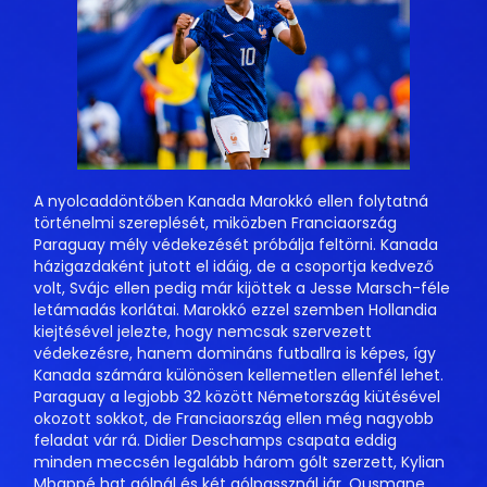
A nyolcaddöntőben Kanada Marokkó ellen folytatná
történelmi szereplését, miközben Franciaország
Paraguay mély védekezését próbálja feltörni. Kanada
házigazdaként jutott el idáig, de a csoportja kedvező
volt, Svájc ellen pedig már kijöttek a Jesse Marsch-féle
letámadás korlátai. Marokkó ezzel szemben Hollandia
kiejtésével jelezte, hogy nemcsak szervezett
védekezésre, hanem domináns futballra is képes, így
Kanada számára különösen kellemetlen ellenfél lehet.
Paraguay a legjobb 32 között Németország kiütésével
okozott sokkot, de Franciaország ellen még nagyobb
feladat vár rá. Didier Deschamps csapata eddig
minden meccsén legalább három gólt szerzett, Kylian
Mbappé hat gólnál és két gólpassznál jár, Ousmane