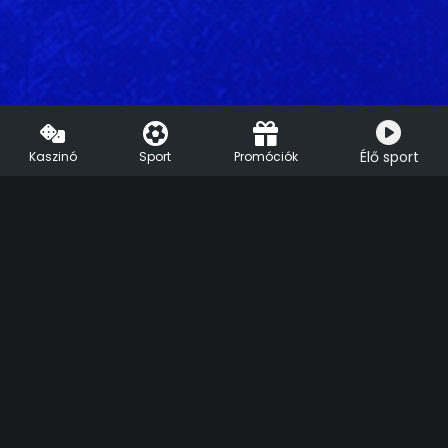
Élő sport
Kaszinó
Sport
Promóciók
HU
EN
Segíthetünk?