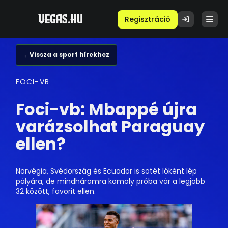
Regisztráció
←
Vissza a sport hírekhez
FOCI-VB
Foci-vb: Mbappé újra
varázsolhat Paraguay
ellen?
Norvégia, Svédország és Ecuador is sötét lóként lép
pályára, de mindháromra komoly próba vár a legjobb
32 között, favorit ellen.