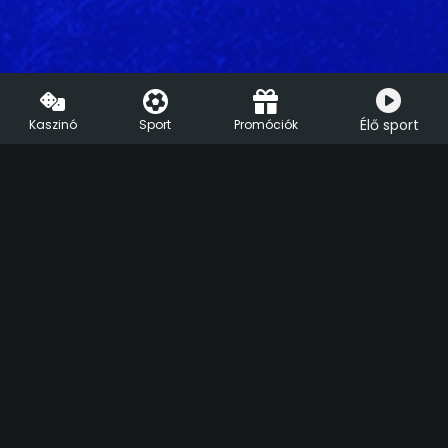
Élő sport
Kaszinó
Sport
Promóciók
HU
EN
Segíthetünk?
Live Chat