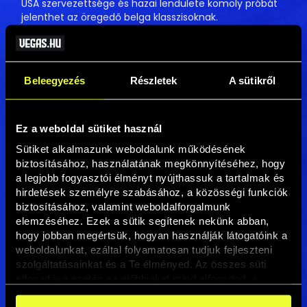
USA szervezettsége és hazai lendülete komoly próbát
jelenthet az öregedő belga klasszisoknak.
A teljes cikket itt olvashatod
→
Beleegyezés
Részletek
A sütikről
Ez a weboldal sütiket használ
Sütiket alkalmazunk weboldalunk működésének 
biztosításához, használatának megkönnyítéséhez, hogy 
a legjobb fogyasztói élményt nyújthassuk a tartalmak és 
hirdetések személyre szabásához, a közösségi funkciók 
biztosításához, valamint weboldalforgalmunk 
elemzéséhez. Ezek a sütik segítenek nekünk abban, 
hogy jobban megértsük, hogyan használják látogatóink a 
weboldalunkat, ezáltal folyamatosan tudjuk fejleszteni 
szolgáltatásainkat és a Te élményed. Az összes süti 
elfogadása esetén az előbbieket mind elfogadod, a 
beállításokban pedig egyesével dönthethetsz arról, hogy 