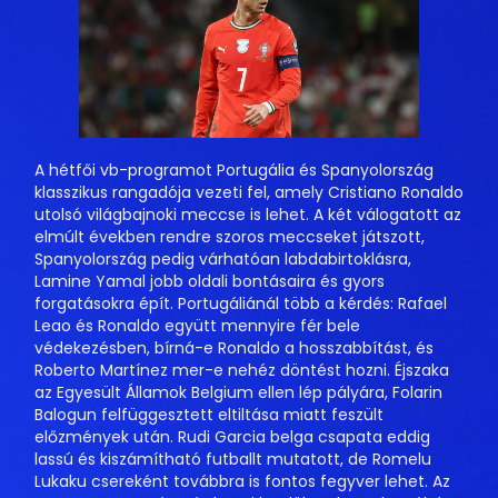
A hétfői vb-programot Portugália és Spanyolország
klasszikus rangadója vezeti fel, amely Cristiano Ronaldo
utolsó világbajnoki meccse is lehet. A két válogatott az
elmúlt években rendre szoros meccseket játszott,
Spanyolország pedig várhatóan labdabirtoklásra,
Lamine Yamal jobb oldali bontásaira és gyors
forgatásokra épít. Portugáliánál több a kérdés: Rafael
Leao és Ronaldo együtt mennyire fér bele
védekezésben, bírná-e Ronaldo a hosszabbítást, és
Roberto Martínez mer-e nehéz döntést hozni. Éjszaka
az Egyesült Államok Belgium ellen lép pályára, Folarin
Balogun felfüggesztett eltiltása miatt feszült
előzmények után. Rudi Garcia belga csapata eddig
lassú és kiszámítható futballt mutatott, de Romelu
Lukaku csereként továbbra is fontos fegyver lehet. Az