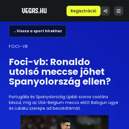
Regisztráció
←
Vissza a sport hírekhez
FOCI-VB
Foci-vb: Ronaldo
utolsó meccse jöhet
Spanyolország ellen?
Portugália és Spanyolország újabb szoros csatára
készül, míg az USA-Belgium meccs előtt Balogun ügye
és Lukaku szerepe ad beszédtémát.