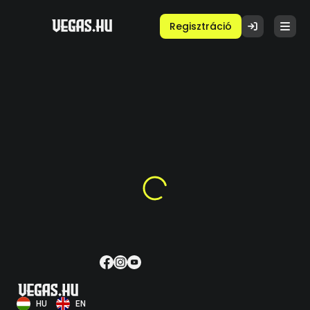
Regisztráció
HU
EN