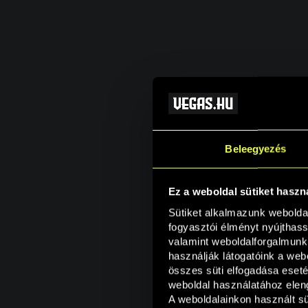
Beleegyezés
Ez a weboldal sütiket haszn
Sütiket alkalmazunk webolda
fogyasztói élményt nyújthass
valamint weboldalforgalmunk
használják látogatóink a webo
összes süti elfogadása eseté
weboldal használatához eleng
A weboldalainkon használt süt