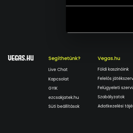
Segíthetünk?
Vegas.hu
Földi kaszinóink
Live Chat
Felelős játékszer
Kapcsolat
Felügyeleti szerv
GYIK
Szabályzatok
ezcsakjatek.hu
Adatkezelési táj
Süti beállítások