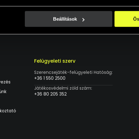
Beállítások
Ös
Felügyeleti szerv
Szerencsejáték-felügyeleti Hatóság:
+36 1 550 2500
vezés
Játékosvédelmi zöld szám:
ünk
+36 80 205 352
ékoztató