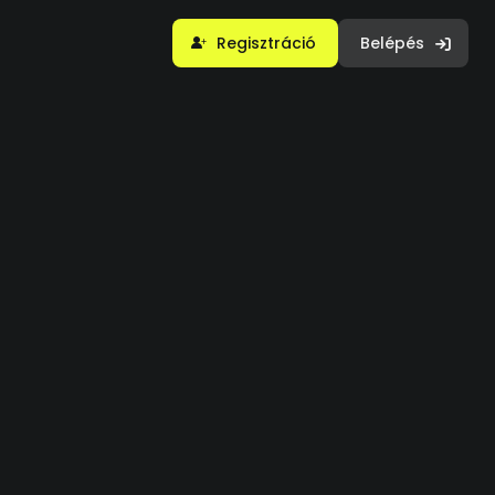
Regisztráció
Belépés