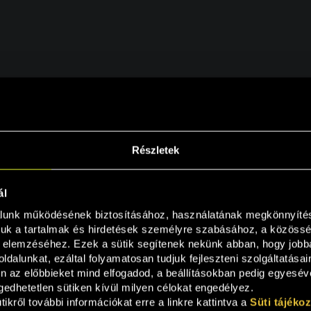
Részletek
ál
lunk működésének biztosításához, használatának megkönnyítésé
uk a tartalmak és hirdetések személyre szabásához, a közösségi
 elemzéséhez. Ezek a sütik segítenek nekünk abban, hogy jobb
ldalunkat, ezáltal folyamatosan tudjuk fejleszteni szolgáltatásai
n az előbbieket mind elfogadod, a beállításokban pedig egyesével
edhetetlen sütiken kívül milyen célokat engedélyez.
ikről további információkat erre a linkre kattintva a 
Süti tájéko