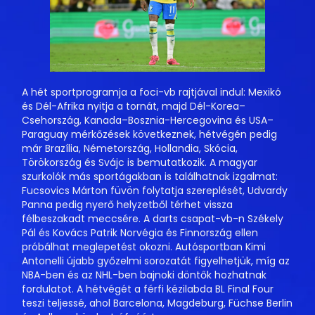
A hét sportprogramja a foci-vb rajtjával indul: Mexikó
és Dél-Afrika nyitja a tornát, majd Dél-Korea–
Csehország, Kanada–Bosznia-Hercegovina és USA–
Paraguay mérkőzések következnek, hétvégén pedig
már Brazília, Németország, Hollandia, Skócia,
Törökország és Svájc is bemutatkozik. A magyar
szurkolók más sportágakban is találhatnak izgalmat:
Fucsovics Márton füvön folytatja szereplését, Udvardy
Panna pedig nyerő helyzetből térhet vissza
félbeszakadt meccsére. A darts csapat-vb-n Székely
Pál és Kovács Patrik Norvégia és Finnország ellen
próbálhat meglepetést okozni. Autósportban Kimi
Antonelli újabb győzelmi sorozatát figyelhetjük, míg az
NBA-ben és az NHL-ben bajnoki döntők hozhatnak
fordulatot. A hétvégét a férfi kézilabda BL Final Four
teszi teljessé, ahol Barcelona, Magdeburg, Füchse Berlin