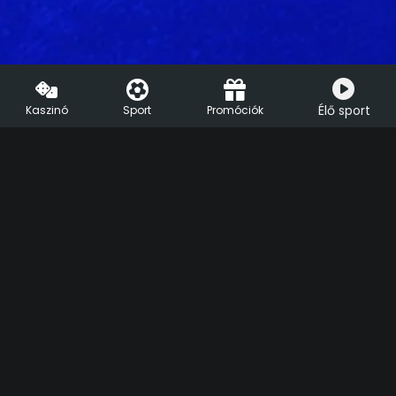
Élő sport
Kaszinó
Sport
Promóciók
HU
EN
Segíthetünk?
Live Chat