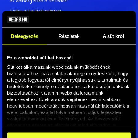
és Aalborg küzd a trófeáért.
A teljes cikket itt olvashatod
→
Beleegyezés
Részletek
A sütikről
Ez a weboldal sütiket használ
Sütiket alkalmazunk weboldalunk működésének 
biztosításához, használatának megkönnyítéséhez, hogy 
a legjobb fogyasztói élményt nyújthassuk a tartalmak és 
hirdetések személyre szabásához, a közösségi funkciók 
biztosításához, valamint weboldalforgalmunk 
elemzéséhez. Ezek a sütik segítenek nekünk abban, 
hogy jobban megértsük, hogyan használják látogatóink a 
weboldalunkat, ezáltal folyamatosan tudjuk fejleszteni 
szolgáltatásainkat és a Te élményed. Az összes süti 
elfogadása esetén az előbbieket mind elfogadod, a 
beállításokban pedig egyesével dönthethetsz arról, hogy 