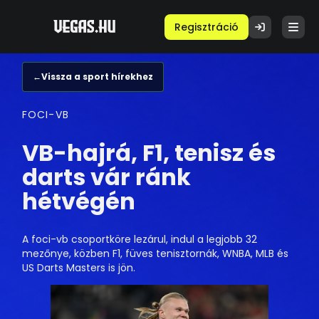
Regisztráció
←
Vissza a sport hírekhez
FOCI-VB
VB-hajrá, F1, tenisz és
darts vár ránk
hétvégén
A foci-vb csoportköre lezárul, indul a legjobb 32
mezőnye, közben F1, füves tenisztornák, WNBA, MLB és
US Darts Masters is jön.