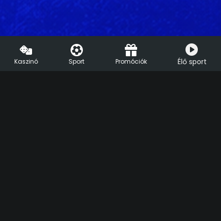
Élő sport
Kaszinó
Sport
Promóciók
HU
EN
Segíthetünk?
Live Chat