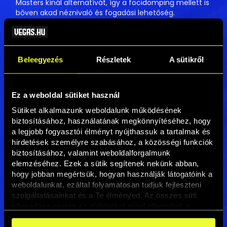
Masters kínál alternatívát, így a focidömping mellett is
bőven akad néznivaló és fogadási lehetőség.
A teljes cikket itt olvashatod
→
Beleegyezés
Részletek
A sütikről
Ez a weboldal sütiket használ
Sütiket alkalmazunk weboldalunk működésének 
biztosításához, használatának megkönnyítéséhez, hogy 
a legjobb fogyasztói élményt nyújthassuk a tartalmak és 
hirdetések személyre szabásához, a közösségi funkciók 
biztosításához, valamint weboldalforgalmunk 
elemzéséhez. Ezek a sütik segítenek nekünk abban, 
hogy jobban megértsük, hogyan használják látogatóink a 
weboldalunkat, ezáltal folyamatosan tudjuk fejleszteni 
szolgáltatásainkat és a Te élményed. Az összes süti 
elfogadása esetén az előbbieket mind elfogadod, a 
beállításokban pedig egyesével dönthethetsz arról, hogy 