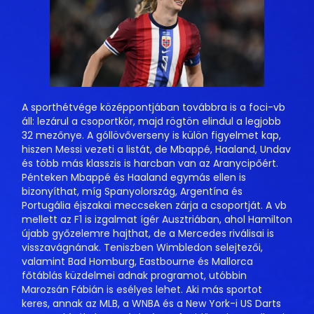
A sporthétvége középpontjában továbbra is a foci-vb
áll: lezárul a csoportkör, majd rögtön elindul a legjobb
32 mezőnye. A góllövőverseny is külön figyelmet kap,
hiszen Messi vezeti a listát, de Mbappé, Haaland, Undav
és több más klasszis is harcban van az Aranycipőért.
Pénteken Mbappé és Haaland egymás ellen is
bizonyíthat, míg Spanyolország, Argentína és
Portugália éjszakai meccseken zárja a csoportját. A vb
mellett az F1 is izgalmat ígér Ausztriában, ahol Hamilton
újabb győzelemre hajthat, de a Mercedes riválisai is
visszavágnának. Teniszben Wimbledon selejtezői,
valamint Bad Homburg, Eastbourne és Mallorca
főtáblás küzdelmei adnak programot, utóbbin
Marozsán Fábián is esélyes lehet. Aki más sportot
keres, annak az MLB, a WNBA és a New York-i US Darts