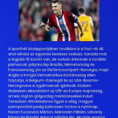
A sporthét középpontjában továbbra is a foci-vb áll,
ahol elindul az egyenes kieséses szakasz. Kanada már
a legjobb 16 között van, de sorban érkeznek a további
párharcok: pályára lép Brazília, Németország és
Franciaország, jön az Elefántcsontpart–Norvégia, majd
Anglia a Kongói Demokratikus Köztársaság ellen
folytatja. A Belgium–Szenegál és az USA–Bosznia-
Hercegovina is izgalmasnak ígérkezik. Közben
Walesben elkezdődött az U19-es Európa-bajnokság,
amely rögtön gólgazdag mérkőzésekkel indult.
Teniszben Wimbledonra figyel a világ, magyar
szempontból pedig különösen fontos a nyitónap,
hiszen Fucsovics Márton, Marozsán Fábián, Udvardy
Panna és Bondár Anna is pályára lép. Aki más sportot