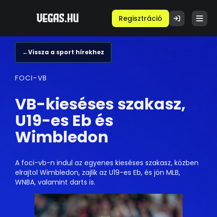
Regisztráció
←
Vissza a sport hírekhez
FOCI-VB
VB-kieséses szakasz,
U19-es Eb és
Wimbledon
A foci-vb-n indul az egyenes kieséses szakasz, közben
elrajtol Wimbledon, zajlik az U19-es Eb, és jön MLB,
WNBA, valamint darts is.