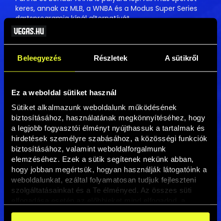
keres, annak az MLB, a WNBA és a Modus Super Series
dartsprogramja kínál alternatívát.
A teljes cikket itt olvashatod
→
Beleegyezés
Részletek
A sütikről
Ez a weboldal sütiket használ
Sütiket alkalmazunk weboldalunk működésének 
biztosításához, használatának megkönnyítéséhez, hogy 
a legjobb fogyasztói élményt nyújthassuk a tartalmak és 
hirdetések személyre szabásához, a közösségi funkciók 
biztosításához, valamint weboldalforgalmunk 
elemzéséhez. Ezek a sütik segítenek nekünk abban, 
hogy jobban megértsük, hogyan használják látogatóink a 
weboldalunkat, ezáltal folyamatosan tudjuk fejleszteni 
szolgáltatásainkat és a Te élményed. Az összes süti 
elfogadása esetén az előbbieket mind elfogadod, a 
beállításokban pedig egyesével dönthethetsz arról, hogy 