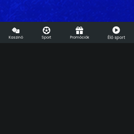
Élő sport
Kaszinó
Sport
Promóciók
HU
EN
Segíthetünk?
Live Chat