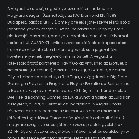
A Vegas.hu az első, engedéllyel üzemelő online kaszinó
Magyarországon. Üzemeltetője az LVC Diamond Kft. (1088
Budapest, Rákóczi út 1-3.), amely a felelős játékszervezésről szóló
jogszabályoknak megfelel. Az online kaszinó a Finnplay Titan
platformját használja, amelyet a hivatalos auditálási folyamat
során a HUNGUARD Kft. online szerencsejátékokkal kapcsolatos
tranzakciók tekintetében biztonságosnak és a jogszabályi
követelményeknek megfelelőnek minősített. A Vegas.hu
játékszolgáltató partnerei a Play'n'Go, az Amusnet, az iSoftBet, a
Novomatic (Greentube), a NetEnt, az Ezugi, az Amatic, a Nolimit
City, a Habanero, a Merkur, a Red Tiger, az Yggdrasil, a Big Time
Gaming, a Playson, a Pragmatic Play, az Evolution, a Spinomenal,
a Relax, az Evoplay, a Hacksaw, az EGT Digital, a Thunderkick, a
Bee-Fee, a Booming Games, az ELK, a Synot, a Spribe, az Eurasian,
a Playtech, a Fazi, a Swintt és az Endorphina. A Vegas Sports
távszerencsejáték partnere az Altenar. Az oldalon található
játékok és fogadások Chrome böngésző alá optimalizáltak. A
magyarországi szerencsejáték szervezés piacfelügyeletét az
SZTFH látja el. A szerencsejátékban 18 éven aluli és sérülékenynek
minősülő személyek nem vehetnek részt. A túlzásba vitt