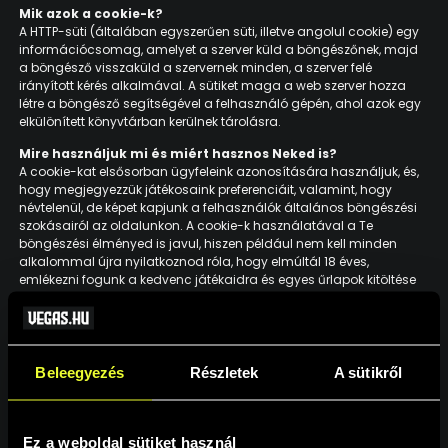
Mik azok a cookie-k?
A HTTP-süti (általában egyszerűen süti, illetve angolul cookie) egy
információcsomag, amelyet a szerver küld a böngészőnek, majd
a böngésző visszaküld a szervernek minden, a szerver felé
irányított kérés alkalmával. A sütiket maga a web szerver hozza
létre a böngésző segítségével a felhasználó gépén, ahol azok egy
elkülönített könyvtárban kerülnek tárolásra.
Mire használjuk mi és miért hasznos Neked is?
A cookie-kat elsősorban ügyfeleink azonosítására használjuk, és,
hogy megjegyezzük játékosaink preferenciáit, valamint, hogy
névtelenül, de képet kapjunk a felhasználók általános böngészési
szokásairól az oldalunkon. A cookie-k használatával a Te
böngészési élményed is javul, hiszen például nem kell minden
alkalommal újra nyilatkoznod róla, hogy elmúltál 18 éves,
emlékezni fogunk a kedvenc játékaidra és egyes űrlapok kitöltése
esetén, nem kell többször megadnod korábban már beírt
adatokat.
Cookie szabályzatunkat
ezen a linken
éred el.
Beleegyezés
Részletek
A sütikről
ENGEDÉLYEK
Vegas.hu online kaszinó engedélyünket
ezen a linken
éred el.
Ez a weboldal sütiket használ