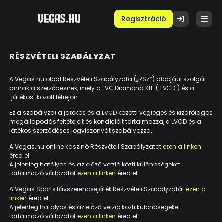
Regisztráció
RÉSZVÉTELI SZABÁLYZAT
A Vegas.hu oldal Részvételi Szabályzata („RSZ”) alapjául szolgál
annak a szerződésnek, mely a LVC Diamond Kft. ("LVCD") és a
"játékos" között létrejön.
Ez a szabályzat a játékos és a LVCD közötti végleges és kizárólagos
megállapodás feltételeit és kondícióit tartalmazza, a LVCD és a
játékos szerződéses jogviszonyát szabályozza.
A Vegas.hu online kaszinó Részvételi Szabályzatot
ezen a linken
éred el.
A jelenleg hatályos és az előző verzió közti különbségeket
tartalmazó változatot
ezen a linken
éred el.
A Vegas Sports távszerencsejáték Részvételi Szabályzatát
ezen a
linken
éred el.
A jelenleg hatályos és az előző verzió közti különbségeket
tartalmazó változatot
ezen a linken
éred el.