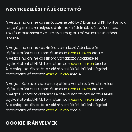
ADATKEZELÉSI TÁJÉKOZTATÓ
A Vegas.hu online kaszinót üzemeltető LVC Diamond Kft. fontosnak
tartja ügyfelei személyes adatainak védelmét, ezért ezúton teszi
közzé adatkezelési elveit, melyet magára nézve kötelező erővel
ismer el.
A Vegas.hu online kaszinóra vonatkozó Adatkezelési
tájékoztatónkat PDF formátumban
ezen a linken
éred el.
A Vegas.hu online kaszinóra vonatkozó Adatkezelési
tájékoztatónkat HTML formátumban
ezen a linken
éred el.
A jelenleg hatályos és az előző verzió közti különbségeket
tartalmazó változatot
ezen a linken
éred el.
A Vegas Sports távszerencsejátékra vonatkozó Adatkezelési
tájékoztatónkat PDF formátumban
ezen a linken
éred el.
A Vegas Sports távszerencsejátékra vonatkozó Adatkezelési
tájékoztatónkat HTML formátumban
ezen a linken
éred el.
A jelenleg hatályos és az előző verzió közti különbségeket
tartalmazó változatot
ezen a linken
éred el.
COOKIE IRÁNYELVEK