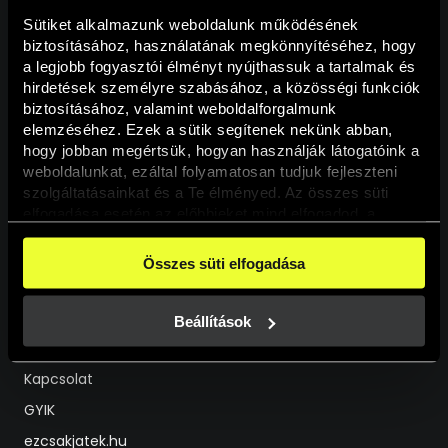
Vegas Sports távszerencsejáték engedélyünket
ezen a linken
éred
Sütiket alkalmazunk weboldalunk működésének 
el.
biztosításához, használatának megkönnyítéséhez, hogy 
a legjobb fogyasztói élményt nyújthassuk a tartalmak és 
FELÜGYELET
hirdetések személyre szabásához, a közösségi funkciók 
biztosításához, valamint weboldalforgalmunk 
Látogass el a
szerencsejáték-felügyeleti hatóság
oldalára!
elemzéséhez. Ezek a sütik segítenek nekünk abban, 
hogy jobban megértsük, hogyan használják látogatóink a 
weboldalunkat, ezáltal folyamatosan tudjuk fejleszteni 
szolgáltatásainkat és a Te élményed. Az összes süti 
elfogadása esetén az előbbieket mind elfogadod, a 
beállításokban pedig egyesével dönthethetsz arról, hogy 
a weboldal használatához elengedhetetlen sütiken kívül 
Összes süti elfogadása
HU
EN
milyen célokat engedélyez.
A weboldalainkon használt sütikről további információkat 
Segíthetünk?
erre a linkre kattintva a 
Süti tájékoztatónkban
 találsz!
Beállítások
Live Chat
Kapcsolat
GYIK
ezcsakjatek.hu