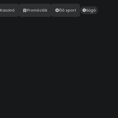
Kaszinó
Promóciók
Élő sport
Súgó