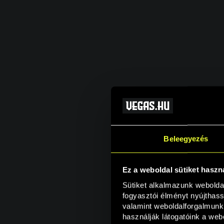
Beleegyezés
Ez a weboldal sütiket haszn
Sütiket alkalmazunk webolda
fogyasztói élményt nyújthass
valamint weboldalforgalmunk
használják látogatóink a webo