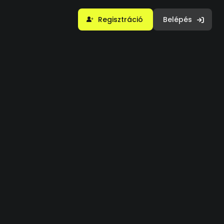
Regisztráció
Belépés