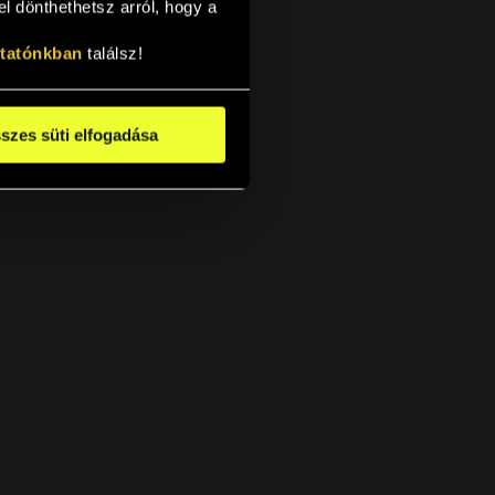
 dönthethetsz arról, hogy a 
ztatónkban
 találsz!
szes süti elfogadása