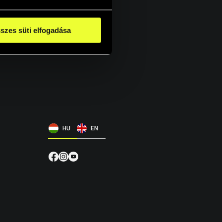
szes süti elfogadása
HU
EN