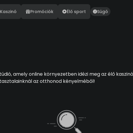
Kaszinó
Promóciók
Élő sport
Súgó
údió, amely online környezetben idézi meg az élő kaszinó
ttasztalainknál az otthonod kényelméből!