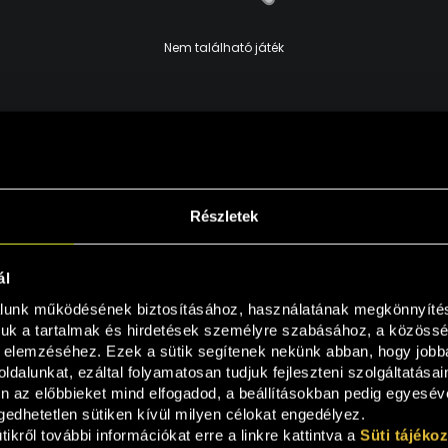
Nem található játék
Részletek
ál
lunk működésének biztosításához, használatának megkönnyítésé
uk a tartalmak és hirdetések személyre szabásához, a közösségi
 elemzéséhez. Ezek a sütik segítenek nekünk abban, hogy jobb
ldalunkat, ezáltal folyamatosan tudjuk fejleszteni szolgáltatásai
n az előbbieket mind elfogadod, a beállításokban pedig egyesével
edhetetlen sütiken kívül milyen célokat engedélyez.
ikről további információkat erre a linkre kattintva a 
Süti tájéko