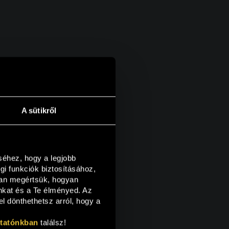
A sütikről
hez, hogy a legjobb 
 funkciók biztosításához, 
an megértsük, hogyan 
nkat és a Te élményed. Az 
 dönthethetsz arról, hogy a 
ztatónkban
 találsz!