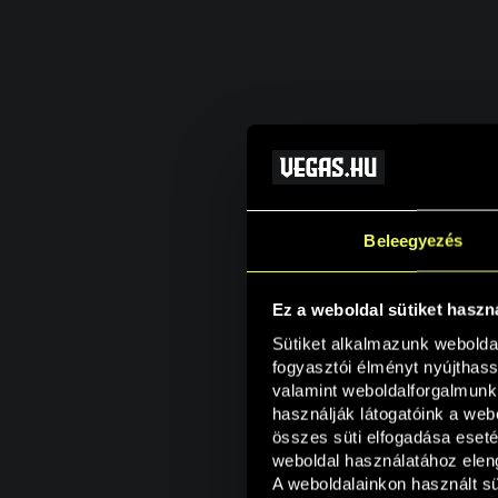
Beleegyezés
Ez a weboldal sütiket haszn
Sütiket alkalmazunk webolda
fogyasztói élményt nyújthass
valamint weboldalforgalmunk
használják látogatóink a webo
összes süti elfogadása eseté
weboldal használatához eleng
A weboldalainkon használt süt